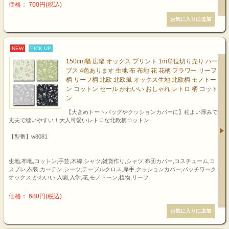
価格： 700円(税込)
NEW
PICK UP
150cm幅 広幅 オックス プリント 1m単位切り売り ハー
ブス 4色あります 生地 布 布地 花 花柄 フラワー リーフ
柄 リーフ柄 北欧 北欧風 オックス生地 北欧柄 モノトー
ン コットン セール かわいい おしゃれ レトロ 柄 コット
ン
【大きめトートバッグやクッションカバーに】程よい厚みで
丈夫で縫いやすい！大人可愛いレトロな北欧柄コットン
【型番】w8081
生地,布地,コットン,手芸,木綿,シャツ,雑貨作り,シャツ,布団カバー,コスチューム,コ
スプレ,衣装,カーテン,シーツ,テーブルクロス,厚手,クッションカバー,パッチワーク,
オックス,かわいい,入園,入学,花,モノトーン,植物,リーフ
価格： 680円(税込)