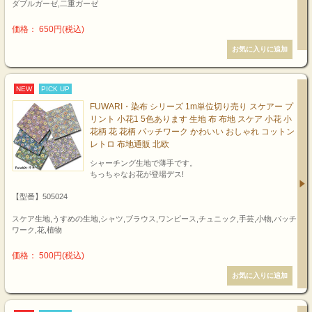
ダブルガーゼ,二重ガーゼ
価格： 650円(税込)
NEW
PICK UP
FUWARI・染布 シリーズ 1m単位切り売り スケアー プ
リント 小花1 5色あります 生地 布 布地 スケア 小花 小
花柄 花 花柄 パッチワーク かわいい おしゃれ コットン
レトロ 布地通販 北欧
シャーチング生地で薄手です。
ちっちゃなお花が登場デス!
【型番】505024
スケア生地,うすめの生地,シャツ,ブラウス,ワンピース,チュニック,手芸,小物,パッチ
ワーク,花,植物
価格： 500円(税込)