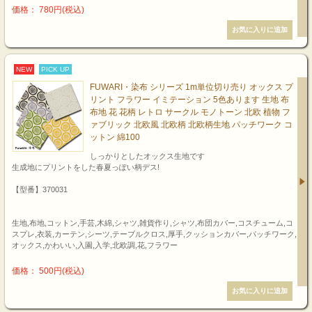
価格： 780円(税込)
NEW
PICK UP
FUWARI・染布 シリーズ 1m単位切り売り オックス プ
リント フラワー イミテーション 5色あります 生地 布
布地 花 花柄 レトロ サークル モノトーン 北欧 植物 フ
ァブリック 北欧風 北欧柄 北欧柄生地 パッチワーク コ
ットン 綿100
しっかりとしたオックス生地です
生成地にプリントをした春夏っぽい柄デス!
【型番】370031
生地,布地,コットン,手芸,木綿,シャツ,雑貨作り,シャツ,布団カバー,コスチューム,コ
スプレ,衣装,カーテン,シーツ,テーブルクロス,厚手,クッションカバー,パッチワーク,
オックス,かわいい,入園,入学,北欧調,花,フラワー
価格： 500円(税込)