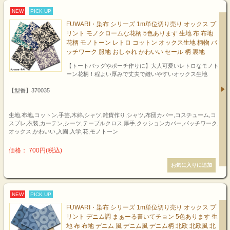
NEW
PICK UP
FUWARI・染布 シリーズ 1m単位切り売り オックス プ
リント モノクロームな花柄 5色あります 生地 布 布地
花柄 モノトーン レトロ コットン オックス生地 柄物 パ
ッチワーク 服地 おしゃれ かわいい セール 柄 裏地
【トートバッグやポーチ作りに】大人可愛いレトロなモノト
ーン花柄！程よい厚みで丈夫で縫いやすいオックス生地
【型番】370035
生地,布地,コットン,手芸,木綿,シャツ,雑貨作り,シャツ,布団カバー,コスチューム,コ
スプレ,衣装,カーテン,シーツ,テーブルクロス,厚手,クッションカバー,パッチワーク,
オックス,かわいい,入園,入学,花,モノトーン
価格： 700円(税込)
NEW
PICK UP
FUWARI・染布 シリーズ 1m単位切り売り オックス プ
リント デニム調 まぁーる書いてチョン 5色あります 生
地 布 布地 デニム 風 デニム風 デニム柄 北欧 北欧風 北