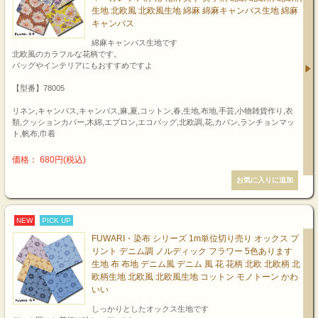
生地 北欧風 北欧風生地 綿麻 綿麻キャンバス生地 綿麻
キャンバス
綿麻キャンバス生地です
北欧風のカラフルな花柄です。
バッグやインテリアにもおすすめですよ
【型番】78005
リネン,キャンパス,キャンバス,麻,夏,コットン,春,生地,布地,手芸,小物雑貨作り,衣
類,クッションカバー,木綿,エプロン,エコバッグ,北欧調,花,カバン,ランチョンマッ
ト,帆布,巾着
価格： 680円(税込)
NEW
PICK UP
FUWARI・染布 シリーズ 1m単位切り売り オックス プ
リント デニム調 ノルディック フラワー 5色あります
生地 布 布地 デニム風 デニム 風 花 花柄 北欧 北欧柄 北
欧柄生地 北欧風 北欧風生地 コットン モノトーン かわ
いい
しっかりとしたオックス生地です