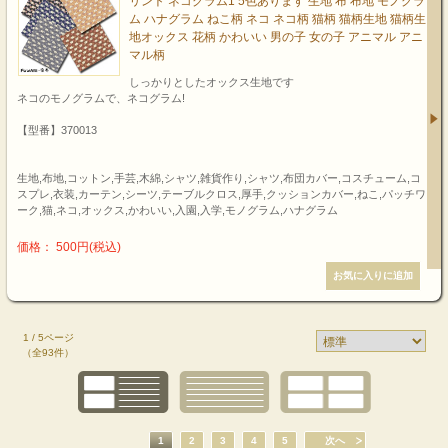
リント ネコグラム1 5色あります 生地 布 布地 モノグラ
ム ハナグラム ねこ柄 ネコ ネコ柄 猫柄 猫柄生地 猫柄生
地オックス 花柄 かわいい 男の子 女の子 アニマル アニ
マル柄
しっかりとしたオックス生地です
ネコのモノグラムで、ネコグラム!
【型番】370013
生地,布地,コットン,手芸,木綿,シャツ,雑貨作り,シャツ,布団カバー,コスチューム,コ
スプレ,衣装,カーテン,シーツ,テーブルクロス,厚手,クッションカバー,ねこ,パッチワ
ーク,猫,ネコ,オックス,かわいい,入園,入学,モノグラム,ハナグラム
価格： 500円(税込)
1 / 5ページ
（全93件）
1
2
3
4
5
次へ