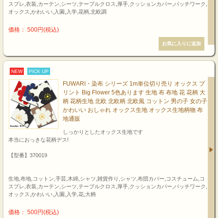
スプレ,衣装,カーテン,シーツ,テーブルクロス,厚手,クッションカバー,パッチワーク,
オックス,かわいい,入園,入学,花柄,北欧調
価格： 500円(税込)
NEW
PICK UP
FUWARI・染布 シリーズ 1m単位切り売り オックス プ
リント Big Flower 5色あります 生地 布 布地 花 花柄 大
柄 花柄生地 北欧 北欧柄 北欧風 コットン 男の子 女の子
かわいい おしゃれ オックス生地 オックス生地柄物 布
地通販
しっかりとしたオックス生地です
本当におっきな花柄デス!
【型番】370019
生地,布地,コットン,手芸,木綿,シャツ,雑貨作り,シャツ,布団カバー,コスチューム,コ
スプレ,衣装,カーテン,シーツ,テーブルクロス,厚手,クッションカバー,パッチワーク,
オックス,かわいい,入園,入学,花,大柄
価格： 500円(税込)