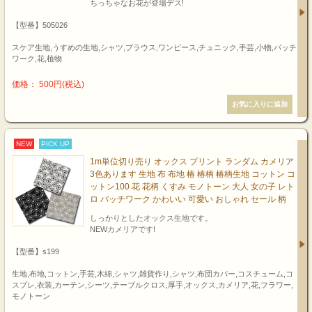
ちっちゃなお花が登場デス!
【型番】505026
スケア生地,うすめの生地,シャツ,ブラウス,ワンピース,チュニック,手芸,小物,パッチ
ワーク,花,植物
価格： 500円(税込)
NEW
PICK UP
1m単位切り売り オックス プリント ランダム カメリア
3色あります 生地 布 布地 椿 椿柄 椿柄生地 コットン コ
ットン100 花 花柄 くすみ モノトーン 大人 女の子 レト
ロ パッチワーク かわいい 可愛い おしゃれ セール 柄
しっかりとしたオックス生地です。
NEWカメリアです!
【型番】s199
生地,布地,コットン,手芸,木綿,シャツ,雑貨作り,シャツ,布団カバー,コスチューム,コ
スプレ,衣装,カーテン,シーツ,テーブルクロス,厚手,オックス,カメリア,花,フラワー,
モノトーン