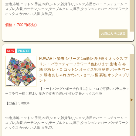
生地,布地,コットン,手芸,木綿,シャツ,雑貨作り,シャツ,布団カバー,コスチューム,コ
スプレ,衣装,カーテン,シーツ,テーブルクロス,厚手,クッションカバー,パッチワーク,
オックス,かわいい,入園,入学,花,
価格： 700円(税込)
NEW
PICK UP
FUWARI・染布 シリーズ 1m単位切り売り オックス プ
リント バラエティーフラワー 5色あります 生地 布 布
地 花柄 レトロ コットン オックス生地 柄物 パッチ ワー
ク 服地 おしゃれ かわいい セール 柄 裏地 オックスプリ
ント
【トートバッグやポーチ作りに】レトロで可愛いバラエティ
ーフラワー柄！程よい厚みで丈夫で縫いやすい定番オックス生地
【型番】370034
生地,布地,コットン,手芸,木綿,シャツ,雑貨作り,シャツ,布団カバー,コスチューム,コ
スプレ,衣装,カーテン,シーツ,テーブルクロス,厚手,クッションカバー,パッチワーク,
オックス,かわいい,入園,入学,花,