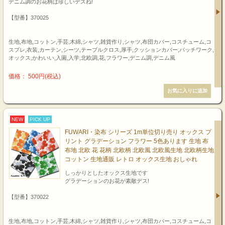
デニム調のお花柄は珍しいデスね!
【型番】370025
生地,布地,コットン,手芸,木綿,シャツ,雑貨作り,シャツ,布団カバー,コスチューム,コ
スプレ,衣装,カーテン,シーツ,テーブルクロス,厚手,クッションカバー,パッチワーク,
オックス,かわいい,入園,入学,北欧調,花,フラワー,デニム調,デニム風
価格： 500円(税込)
NEW
PICK UP
FUWARI・染布 シリーズ 1m単位切り売り オックス プ
リント グラデーション フラワー 5色あります 生地 布
布地 北欧 花 花柄 北欧柄 北欧風 北欧風生地 北欧柄生地
コットン 生地通販 レトロ オックス生地 おしゃれ
しっかりとしたオックス生地です
グラデーションのお花が素敵デス!
【型番】370022
生地,布地,コットン,手芸,木綿,シャツ,雑貨作り,シャツ,布団カバー,コスチューム,コ