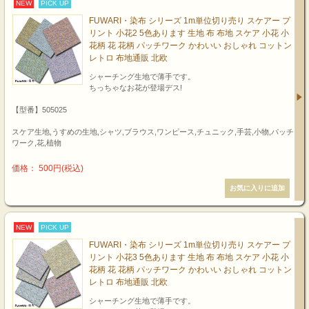
NEW
PICK UP
FUWARI・染布 シリーズ 1m単位切り売り スケアー プ
リント 小花2 5色あります 生地 布 布地 スケア 小花 小
花柄 花 花柄 パッチワーク かわいい おしゃれ コットン
レトロ 布地通販 北欧
シャーチング生地で薄手です。
ちっちゃなお花が登場デス!
【型番】505025
スケア生地,うすめの生地,シャツ,ブラウス,ワンピース,チュニック,手芸,小物,パッチ
ワーク,花,植物
価格： 500円(税込)
NEW
PICK UP
FUWARI・染布 シリーズ 1m単位切り売り スケアー プ
リント 小花3 5色あります 生地 布 布地 スケア 小花 小
花柄 花 花柄 パッチワーク かわいい おしゃれ コットン
レトロ 布地通販 北欧
シャーチング生地で薄手です。