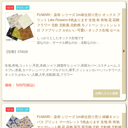
NEW
PICK UP
FUWARI・染布 シリーズ 1m単位切り売り オックス プ
リント Like Flowers 6色あります 生地 布 布地 花 花柄
フラワー 北欧 北欧風 北欧柄 モノトーン コットン レト
ロ ファブリック かわいい 可愛い オックス生地 セール
しっかりとしたオックス生地です
花なのか…サークル柄なのか…北欧なのか…
【型番】370028
生地,布地,コットン,手芸,木綿,シャツ,雑貨作り,シャツ,布団カバー,コスチューム,コ
スプレ,衣装,カーテン,シーツ,テーブルクロス,厚手,クッションカバー,パッチワーク,
オックス,かわいい,入園,入学,北欧調,花,フラワー
価格： 500円(税込)
NEW
PICK UP
FUWARI・染布 シリーズ 1m単位切り売り 綿麻キャン
バス プリント マーガレット 5色あります 生地 布 布地
マーガレット柄 花 花柄 英字 英字柄 北欧 北欧柄 北欧柄