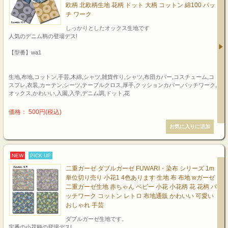
欧柄 北欧柄生地 花柄 ドット 大柄 コットン 綿100 パッ
チ ワーク
しっかりとしたオックス生地です
人気のデニム柄の登場デス!
【型番】wa1
生地,布地,コットン,手芸,木綿,シャツ,雑貨作り,シャツ,布団カバー,コスチューム,コ
スプレ,衣装,カーテン,シーツ,テーブルクロス,厚手,クッションカバー,パッチワーク,
オックス,かわいい,入園,入学,デニム調,ドット,花
価格： 500円(税込)
NEW
PICK UP
二重ガーゼ ダブルガーゼ FUWARI・染布 シリーズ 1m
単位切り売り 小花1 4色あります 生地 布 布地 wガーゼ
二重ガーゼ生地 赤ちゃん ベビー 小花 小花柄 花 花柄 パ
ッチワーク コットン レトロ 布地通販 かわいい 可愛い
おしゃれ 手芸
ダブルガーゼ生地です。
定番の小花柄の登場デス!