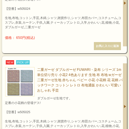
【型番】w505024
生地,布地,コットン,手芸,木綿,シャツ,雑貨作り,シャツ,布団カバー,コスチューム,コ
スプレ,衣装,カーテン,子供,入園,ティーカップ,レトロ,入学,かわいい,花,植物,小花,
ダブルガーゼ,二重ガーゼ
価格： 650円(税込)
NEW
PICK UP
二重ガーゼ ダブルガーゼ FUWARI・染布 シリーズ 1m
単位切り売り 小花2 4色あります 生地 布 布地 wガーゼ
二重ガーゼ生地 赤ちゃん ベビー 小花 小花柄 花 花柄 パ
ッチワーク コットン レトロ 布地通販 かわいい 可愛い
おしゃれ 手芸
ダブルガーゼ生地です。
定番の小花柄の登場デス!
【型番】w505025
生地,布地,コットン,手芸,木綿,シャツ,雑貨作り,シャツ,布団カバー,コスチューム,コ
スプレ,衣装,カーテン,子供,入園,ティーカップ,レトロ,入学,かわいい,花,植物,小花,