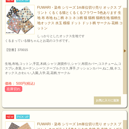
NEW
PICK UP
FUWARI・染布 シリーズ 1m単位切り売り オックス プ
リント くるくる猫とくるくるフラワー 5色あります 生
地 布 布地 ねこ柄 ネコ ネコ柄 猫 猫柄 猫柄生地 猫柄生
地オックス 水玉 模様 ドット ドット柄 サークル 花柄 コ
ットン
しっかりとしたオックス生地です
くるまっている猫ちゃんとお花のコラボです。
【型番】370015
生地,布地,コットン,手芸,木綿,シャツ,雑貨作り,シャツ,布団カバー,コスチューム,コ
スプレ,衣装,カーテン,シーツ,テーブルクロス,厚手,クッションカバー,ねこ,猫,ネコ,
オックス,かわいい,入園,入学,花,花柄,サークル
価格： 500円(税込)
在庫切れ
NEW
PICK UP
FUWARI・染布 シリーズ 1m単位切り売り オックス プ