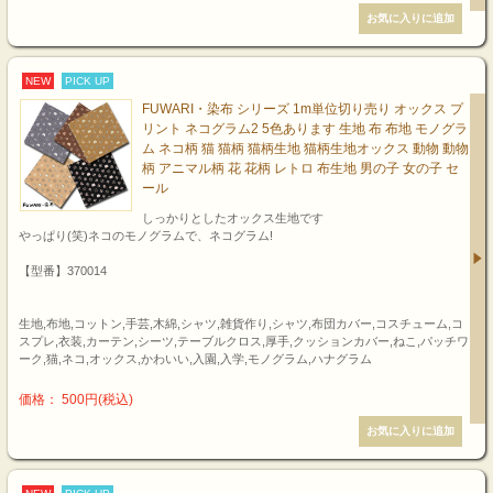
NEW
PICK UP
FUWARI・染布 シリーズ 1m単位切り売り オックス プ
リント ネコグラム2 5色あります 生地 布 布地 モノグラ
ム ネコ柄 猫 猫柄 猫柄生地 猫柄生地オックス 動物 動物
柄 アニマル柄 花 花柄 レトロ 布生地 男の子 女の子 セ
ール
しっかりとしたオックス生地です
やっぱり(笑)ネコのモノグラムで、ネコグラム!
【型番】370014
生地,布地,コットン,手芸,木綿,シャツ,雑貨作り,シャツ,布団カバー,コスチューム,コ
スプレ,衣装,カーテン,シーツ,テーブルクロス,厚手,クッションカバー,ねこ,パッチワ
ーク,猫,ネコ,オックス,かわいい,入園,入学,モノグラム,ハナグラム
価格： 500円(税込)