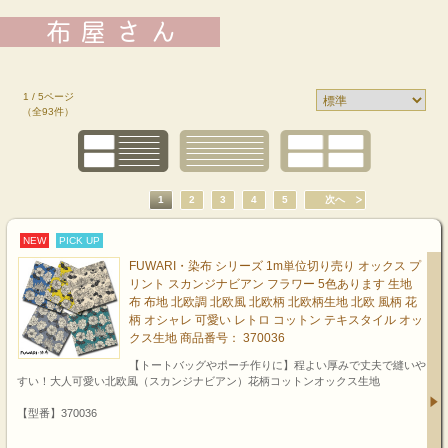
1 / 5ページ
（全93件）
1
2
3
4
5
次へ
NEW
PICK UP
FUWARI・染布 シリーズ 1m単位切り売り オックス プ
リント スカンジナビアン フラワー 5色あります 生地
布 布地 北欧調 北欧風 北欧柄 北欧柄生地 北欧 風柄 花
柄 オシャレ 可愛い レトロ コットン テキスタイル オッ
クス生地 商品番号： 370036
【トートバッグやポーチ作りに】程よい厚みで丈夫で縫いや
すい！大人可愛い北欧風（スカンジナビアン）花柄コットンオックス生地
【型番】370036