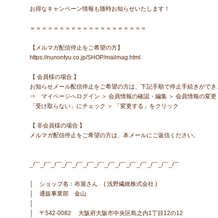
お得なキャンペーン情報も随時お知らせいたします！
＝＝＝＝＝＝＝＝＝＝＝＝＝＝＝＝＝＝＝＝
【メルマガ配信停止をご希望の方】
https://nunontyu.co.jp/SHOP/mailmag.html
【 会員様の場合 】
お知らせメール配信停止をご希望の方は、下記手順で停止手続きができ
⇒ マイページへログイン ＞ 会員情報の確認・編集 ＞ 会員情報の変
「受け取らない」にチェック ＞ 「変更する」をクリック
【 非会員様の場合 】
メルマガ配信停止をご希望の方は、本メールにご返信ください。
_/￣_/￣_/￣_/￣_/￣_/￣_/￣_/￣_/￣_/￣_/￣_/￣_/￣_/￣
│ ショップ名：布屋さん ( 浅野繊維株式会社 )
│ 通販事業部 金山
│
│ 〒542-0082 大阪府大阪市中央区島之内1丁目12の12