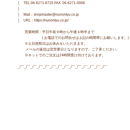
│ TEL:06-6271-6725 FAX: 06-6271-0006
│
│ Mail：shopmaster@nunontyu.co.jp
│ URL：https://nunontyu.co.jp/
営業時間：平日午前９時から午後４時半まで
( お電話でのお問合せは上記の時間帯にお願いします。)
※土日祝祭日はお休みをいただきます。
メールの返信は翌営業日となりますので、ご了承ください。
※ネットでのご注文は24時間受け付けております。
_/￣_/￣_/￣_/￣_/￣_/￣_/￣_/￣_/￣_/￣_/￣_/￣_/￣_/￣