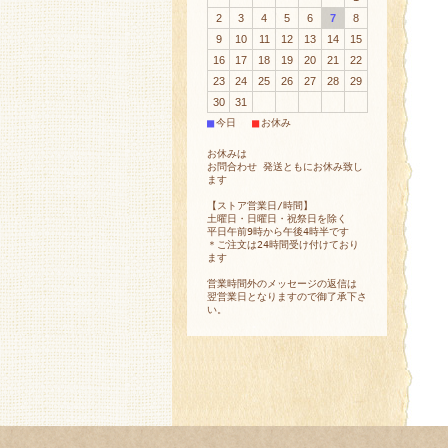
2
3
4
5
6
7
8
9
10
11
12
13
14
15
16
17
18
19
20
21
22
23
24
25
26
27
28
29
30
31
■
■
今日
お休み
お休みは
お問合わせ 発送ともにお休み致し
ます
【ストア営業日/時間】
土曜日・日曜日・祝祭日を除く
平日午前9時から午後4時半です
＊ご注文は24時間受け付けており
ます
営業時間外のメッセージの返信は
翌営業日となりますので御了承下さ
い。