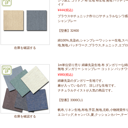
シワ加工 コットン 布 生地 布生地 無地 パッチワ
イド
¥444
(税込)
ブラウスやチュニック作りに/ナチュラルなシワ
シャンブレー
【型番】32400
綿100%,先染め,シャンブレーワッシャー生地,スペ
地,無地,パッチワーク,ブラウス,チュニック,エプ
在庫を確認する
1m単位切り売り 綿麻先染生地 布 ダンガリーな綿麻
無地 ダンガリー シャンブレー コットン パッチワ
¥980
(税込)
綿麻先染のダンガリー生地です。
麻が入っているので、涼しげな生地です。
ナチュラルテイストが人気の商品です。
【型番】3300CL1
帆布,リネン生地,布地,手芸,無地,北欧,小物雑貨作り,
エコバッグ,キャンバス,夏,クッションカバー,テー
在庫を確認する