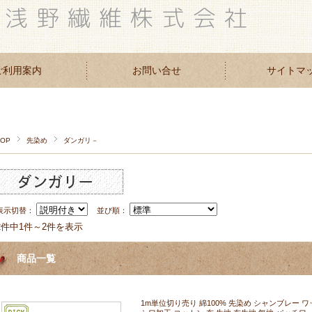
ご利用案内
お問い合せ
サイトマ
TOP
先染め
ダンガリ－
表示切替：
並び順：
2件中1件～2件を表示
商品一覧
1m単位切り売り 綿100% 先染め シャンブレー 