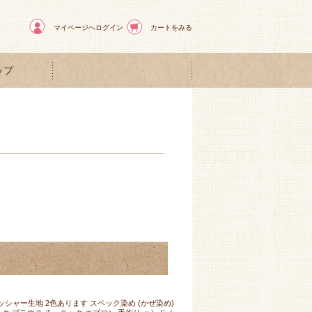
マイページへログイン
カートをみる
ップ
ワッシャー生地 2色あります スペック染め (かぜ染め)