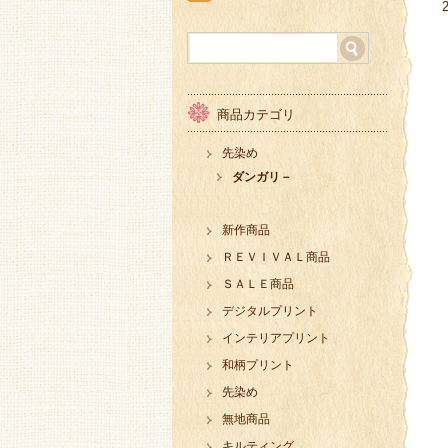
商品カテゴリ
先染め
ダンガリ－
新作商品
ＲＥＶＩＶＡＬ商品
ＳＡＬＥ商品
デジタルプリント
インテリアプリント
和柄プリント
先染め
無地商品
キルティング