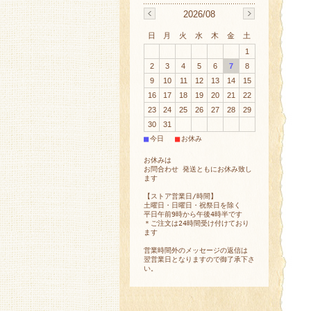
2026/08
日
月
火
水
木
金
土
1
2
3
4
5
6
7
8
9
10
11
12
13
14
15
16
17
18
19
20
21
22
23
24
25
26
27
28
29
30
31
■
■
今日
お休み
お休みは
お問合わせ 発送ともにお休み致し
ます
【ストア営業日/時間】
土曜日・日曜日・祝祭日を除く
平日午前9時から午後4時半です
＊ご注文は24時間受け付けており
ます
営業時間外のメッセージの返信は
翌営業日となりますので御了承下さ
い。