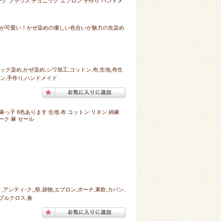
ーク ブラウス チュニック エプロン 手作り ハンドメ
感が可愛い！かぜ染めの優しい色合いが魅力の先染め
ック染め,かぜ染め,シワ加工,コットン,布,生地,布生
ロン,手作り,ハンドメイド
っ子 6色あります 生地 布 コットン リネン 綿麻
ーク 麻 セール
アンティ-ク,,祭,袋物,エプロン,ポーチ,東欧,カバン,
ブルクロス,春