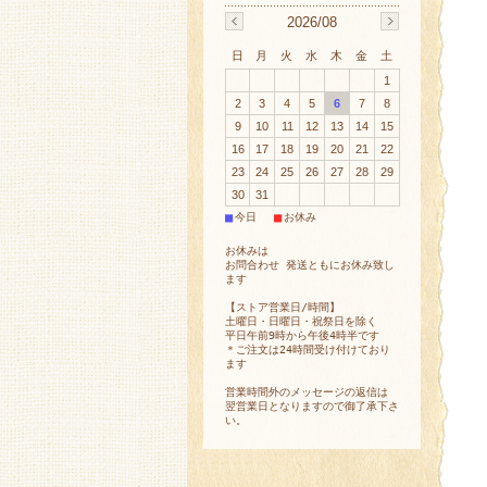
2026/08
日
月
火
水
木
金
土
1
2
3
4
5
6
7
8
9
10
11
12
13
14
15
16
17
18
19
20
21
22
23
24
25
26
27
28
29
30
31
■
■
今日
お休み
お休みは
お問合わせ 発送ともにお休み致し
ます
【ストア営業日/時間】
土曜日・日曜日・祝祭日を除く
平日午前9時から午後4時半です
＊ご注文は24時間受け付けており
ます
営業時間外のメッセージの返信は
翌営業日となりますので御了承下さ
い。