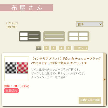
1 / 5ページ
（全97件）
1
2
3
4
5
次へ
【インテリアプリント】約2cm角 チェッカーフラッグ
2色あります 1m単位で切り売りいたします
ツイル生地のチェッカーフラッグ柄です。
ザックリした生地でハサミもいれやすいです。
クッション・カバー等に最適！
価格： 300円(税込)
在庫切れ