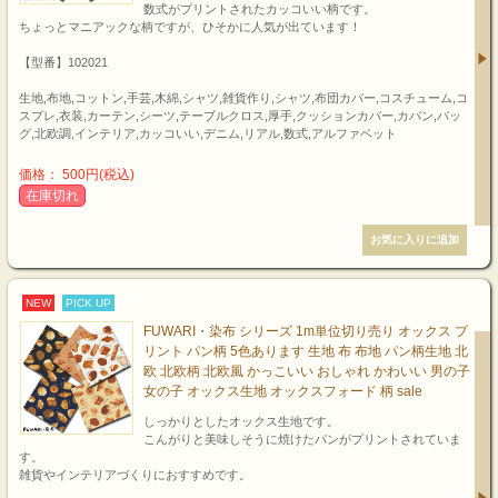
数式がプリントされたカッコいい柄です。
ちょっとマニアックな柄ですが、ひそかに人気が出ています！
【型番】102021
生地,布地,コットン,手芸,木綿,シャツ,雑貨作り,シャツ,布団カバー,コスチューム,コ
スプレ,衣装,カーテン,シーツ,テーブルクロス,厚手,クッションカバー,カバン,バッ
グ,北欧調,インテリア,カッコいい,デニム,リアル,数式,アルファベット
価格： 500円(税込)
在庫切れ
NEW
PICK UP
FUWARI・染布 シリーズ 1m単位切り売り オックス プ
リント パン柄 5色あります 生地 布 布地 パン柄生地 北
欧 北欧柄 北欧風 かっこいい おしゃれ かわいい 男の子
女の子 オックス生地 オックスフォード 柄 sale
しっかりとしたオックス生地です。
こんがりと美味しそうに焼けたパンがプリントされていま
す。
雑貨やインテリアづくりにおすすめです。