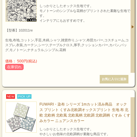
しっかりとしたオックス生地です。
モノトーンのシンプルな花柄がプリントされた素敵な生地で
す。
インテリアにもおすすめです。
【型番】102011re
生地,布地,コットン,手芸,木綿,シャツ,雑貨作り,シャツ,布団カバー,コスチューム,コ
スプレ,衣装,カーテン,シーツ,テーブルクロス,厚手,クッションカバー,カバン,バッ
グ,モノトーン,ナチュラル,シンプル,花柄
価格： 500円(税込)
在庫切れ
NEW
PICK UP
FUWARI・染布 シリーズ 1mカット済み商品 オック
ス プリント くすみ北欧調オックスプリント 生地 布 北
欧 北欧柄 北欧風 北欧風柄 北欧調 北欧調柄 くすみ くす
みカラー ニュアンスカラー
しっかりとしたオックス生地です。
やさしいお色味の北欧調柄が素敵な商品です。