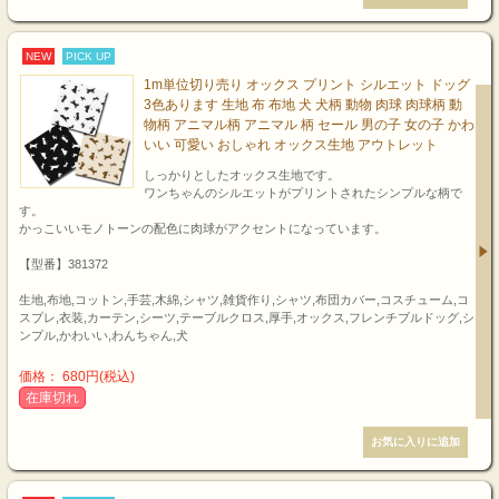
NEW
PICK UP
1m単位切り売り オックス プリント シルエット ドッグ
3色あります 生地 布 布地 犬 犬柄 動物 肉球 肉球柄 動
物柄 アニマル柄 アニマル 柄 セール 男の子 女の子 かわ
いい 可愛い おしゃれ オックス生地 アウトレット
しっかりとしたオックス生地です。
ワンちゃんのシルエットがプリントされたシンプルな柄で
す。
かっこいいモノトーンの配色に肉球がアクセントになっています。
【型番】381372
生地,布地,コットン,手芸,木綿,シャツ,雑貨作り,シャツ,布団カバー,コスチューム,コ
スプレ,衣装,カーテン,シーツ,テーブルクロス,厚手,オックス,フレンチブルドッグ,シ
ンプル,かわいい,わんちゃん,犬
価格： 680円(税込)
在庫切れ