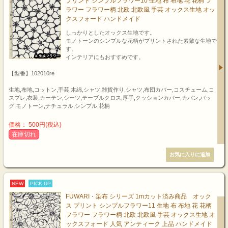
プリント シンプルフラワー10 生地 布 布地 花 花柄 フ
ラワー フラワー柄 北欧 北欧風 手芸 オックス生地 オッ
クスフォード ハンドメイド
しっかりとしたオックス生地です。
モノトーンのシンプルな花柄がプリントされた素敵な生地で
す。
インテリアにもおすすめです。
【型番】102010re
生地,布地,コットン,手芸,木綿,シャツ,雑貨作り,シャツ,布団カバー,コスチューム,コ
スプレ,衣装,カーテン,シーツ,テーブルクロス,厚手,クッションカバー,カバン,バッ
グ,モノトーン,ナチュラル,シンプル,花柄
価格： 500円(税込)
在庫切れ
NEW
PICK UP
FUWARI・染布 シリーズ 1mカット済み商品 オック
ス プリント シンプルフラワー11 生地 布 布地 花 花柄
フラワー フラワー柄 北欧 北欧風 手芸 オックス生地 オ
ックスフォード 人気 アンティーク 上品 ハンドメイド