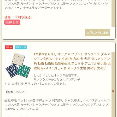
スプレ,衣装,カーテン,シーツ,テーブルクロス,厚手,クッションカバー,カバン,バッ
グ,モノトーン,ナチュラル,ボーダー,ナミナミ
価格： 500円(税込)
在庫切れ
NEW
PICK UP
1m単位切り売り オックス プリント サングラス ダルメ
シアン 3色あります 生地 布 布地 犬 犬柄 ダルメシアン
柄 動物 動物柄 動物柄生地 アニマル アニマル柄 北欧 北
欧風 かわいい おしゃれ オックス生地 男の子 女の子
しっかりとしたオックス生地です。
サングラスをかけたダルメシアンが
すました顔でお座りしているコミカルな柄です。
【型番】994023
生地,布地,コットン,手芸,木綿,シャツ,雑貨作り,シャツ,布団カバー,コスチューム,コ
スプレ,衣装,カーテン,シーツ,テーブルクロス,厚手,オックス,ダルメシアン,シンプ
ル,かわいい,わんちゃん,犬