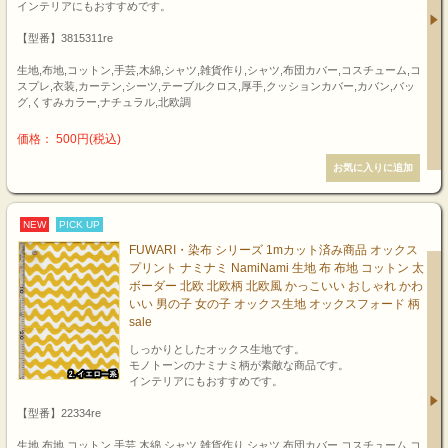
インテリアにもおすすめです。
【型番】3815311re
生地,布地,コットン,手芸,木綿,シャツ,雑貨作り,シャツ,布団カバー,コスチューム,コ
スプレ,衣装,カーテン,シーツ,テーブルクロス,厚手,クッションカバー,カバン,バッ
グ,くすみカラー,ナチュラル,北欧調
価格： 500円(税込)
NEW
PICK UP
FUWARI・染布 シリーズ 1mカット済み商品 オックス
プリント ナミナミ NamiNami 生地 布 布地 コットン 太
ボーダー 北欧 北欧柄 北欧風 かっこいい おしゃれ かわ
いい 男の子 女の子 オックス生地 オックスフォード 柄
sale
しっかりとしたオックス生地です。
モノトーンのナミナミ柄が素敵な商品です。
インテリアにもおすすめです。
【型番】22334re
生地,布地,コットン,手芸,木綿,シャツ,雑貨作り,シャツ,布団カバー,コスチューム,コ