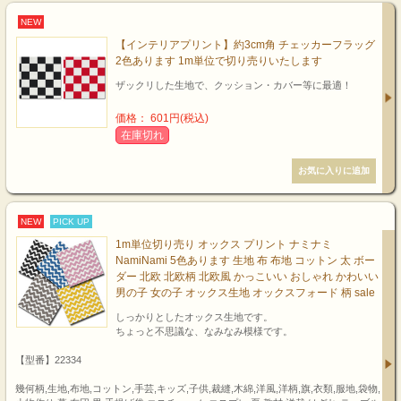
NEW
【インテリアプリント】約3cm角 チェッカーフラッグ
2色あります 1m単位で切り売りいたします
ザックリした生地で、クッション・カバー等に最適！
価格： 601円(税込)
在庫切れ
NEW
PICK UP
1m単位切り売り オックス プリント ナミナミ
NamiNami 5色あります 生地 布 布地 コットン 太 ボー
ダー 北欧 北欧柄 北欧風 かっこいい おしゃれ かわいい
男の子 女の子 オックス生地 オックスフォード 柄 sale
しっかりとしたオックス生地です。
ちょっと不思議な、なみなみ模様です。
【型番】22334
幾何柄,生地,布地,コットン,手芸,キッズ,子供,裁縫,木綿,洋風,洋柄,旗,衣類,服地,袋物,