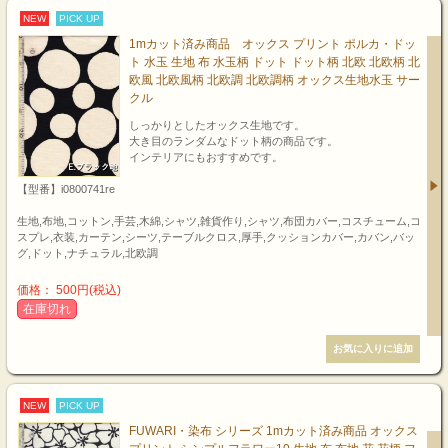
NEW
PICK UP
1mカット済み商品 オックス プリント ポルカ・ドッ
ト 水玉 生地 布 水玉柄 ドット ドット柄 北欧 北欧柄 北
欧風 北欧風柄 北欧調 北欧調柄 オックス生地水玉 サー
クル
しっかりとしたオックス生地です。
大き目のランダムなドット柄の商品です。
インテリアにもおすすめです。
【型番】i0800741re
生地,布地,コットン,手芸,木綿,シャツ,雑貨作り,シャツ,布団カバー,コスチューム,コ
スプレ,衣装,カーテン,シーツ,テーブルクロス,厚手,クッションカバー,カバン,バッ
グ,ドット,ナチュラル,北欧調
価格： 500円(税込)
在庫切れ
NEW
PICK UP
FUWARI・染布 シリーズ 1mカット済み商品 オックス