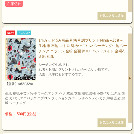
在庫切れ
NEW
PICK UP
1mカット済み商品 和柄 和調プリント Ninja～忍者～
生地 布 布地 レトロ 綿 かっこいい シーチング生地 シー
チング コットン 金粉 金襴 綿100 ハンドメイド 金襴布
金彩 和風
シーチング生地です。
忍者とお城がプリントされたかっこいい柄です。
入園・入学にもおすすめです。
【型番】st55032re
生地,布地,手芸,パッチワーク,アンティ-ク,衣装,衣類,服地,袋物,小物作り,はぎれ,国
産,カバン,エコバッグ,エプロン,クッションカバー,メルヘン,ハンカチ,和柄,忍者,お
城,シーチング
価格： 500円(税込)