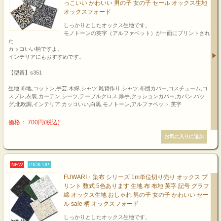
っこいい かわいい 男の子 女の子 セール オックス生地
オックスフォード
しっかりとしたオックス生地です。
モノトーンの英字（アルファベット）が一面にプリントされ
た
カッコいい柄ですよ。
インテリアにもおすすめです。
【型番】s351
生地,布地,コットン,手芸,木綿,シャツ,雑貨作り,シャツ,布団カバー,コスチューム,コ
スプレ,衣装,カーテン,シーツ,テーブルクロス,厚手,クッションカバー,カバン,バッ
グ,北欧調,インテリア,カッコいい,白黒,モノトーン,アルファベット,英字
価格： 700円(税込)
NEW
PICK UP
FUWARI・染布 シリーズ 1m単位切り売り オックス プ
リント 数式 5色あります 生地 布 布地 英字 記号 グラフ
綿 オックス生地 おしゃれ 男の子 女の子 かわいい セー
ル sale 柄 オックスフォード
しっかりとしたオックス生地です。