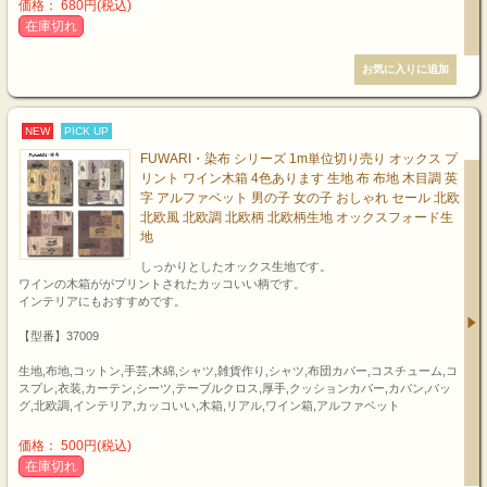
価格： 680円(税込)
在庫切れ
NEW
PICK UP
FUWARI・染布 シリーズ 1m単位切り売り オックス プ
リント ワイン木箱 4色あります 生地 布 布地 木目調 英
字 アルファベット 男の子 女の子 おしゃれ セール 北欧
北欧風 北欧調 北欧柄 北欧柄生地 オックスフォード生
地
しっかりとしたオックス生地です。
ワインの木箱ががプリントされたカッコいい柄です。
インテリアにもおすすめです。
【型番】37009
生地,布地,コットン,手芸,木綿,シャツ,雑貨作り,シャツ,布団カバー,コスチューム,コ
スプレ,衣装,カーテン,シーツ,テーブルクロス,厚手,クッションカバー,カバン,バッ
グ,北欧調,インテリア,カッコいい,木箱,リアル,ワイン箱,アルファベット
価格： 500円(税込)
在庫切れ