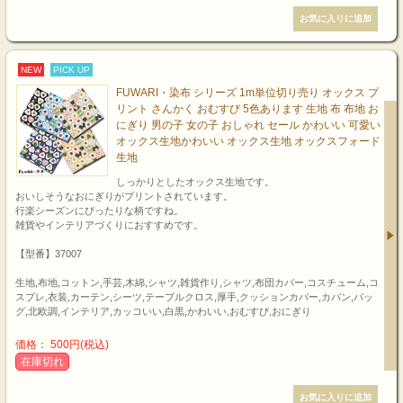
NEW
PICK UP
FUWARI・染布 シリーズ 1m単位切り売り オックス プ
リント さんかく おむすび 5色あります 生地 布 布地 お
にぎり 男の子 女の子 おしゃれ セール かわいい 可愛い
オックス生地かわいい オックス生地 オックスフォード
生地
しっかりとしたオックス生地です。
おいしそうなおにぎりがプリントされています。
行楽シーズンにぴったりな柄ですね。
雑貨やインテリアづくりにおすすめです。
【型番】37007
生地,布地,コットン,手芸,木綿,シャツ,雑貨作り,シャツ,布団カバー,コスチューム,コ
スプレ,衣装,カーテン,シーツ,テーブルクロス,厚手,クッションカバー,カバン,バッ
グ,北欧調,インテリア,カッコいい,白黒,かわいい,おむすび,おにぎり
価格： 500円(税込)
在庫切れ