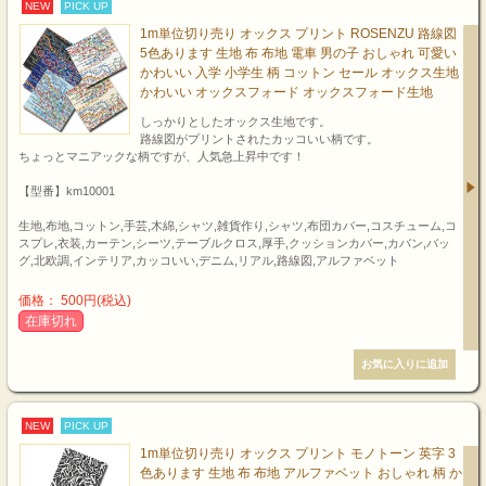
NEW
PICK UP
1m単位切り売り オックス プリント ROSENZU 路線図
5色あります 生地 布 布地 電車 男の子 おしゃれ 可愛い
かわいい 入学 小学生 柄 コットン セール オックス生地
かわいい オックスフォード オックスフォード生地
しっかりとしたオックス生地です。
路線図がプリントされたカッコいい柄です。
ちょっとマニアックな柄ですが、人気急上昇中です！
【型番】km10001
生地,布地,コットン,手芸,木綿,シャツ,雑貨作り,シャツ,布団カバー,コスチューム,コ
スプレ,衣装,カーテン,シーツ,テーブルクロス,厚手,クッションカバー,カバン,バッ
グ,北欧調,インテリア,カッコいい,デニム,リアル,路線図,アルファベット
価格： 500円(税込)
在庫切れ
NEW
PICK UP
1m単位切り売り オックス プリント モノトーン 英字 3
色あります 生地 布 布地 アルファベット おしゃれ 柄 か