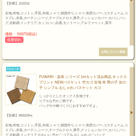
【型番】102016
生地,布地,コットン,手芸,木綿,シャツ,雑貨作り,シャツ,布団カバー,コスチューム,コ
スプレ,衣装,カーテン,シーツ,テーブルクロス,厚手,クッションカバー,カバン,バッ
グ,北欧調,インテリア,カッコいい,白黒,モノトーン,アルファベット,英字
価格： 500円(税込)
在庫切れ
PICK UP
FUWARI・染布 シリーズ 1mカット済み商品 オックス
プリント NEWバスケット 竹カゴ 生地 布 男の子 女の
子 シンプル おしゃれ バスケット カゴ
しっかりとしたオックス生地です。
リアルな竹かご柄です。
バッグや小物づくりにおすすめですよ。
【型番】990029re
生地,布地,コットン,手芸,木綿,シャツ,雑貨作り,シャツ,布団カバー,コスチューム,コ
スプレ,衣装,カーテン,シーツ,テーブルクロス,厚手,クッションカバー,カバン,バッ
グ,北欧調,インテリア,かわいい,竹かご,リアル,おしゃれ,かごバッグ