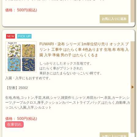
価格： 500円(税込)
NEW
PICK UP
FUWARI・染布 シリーズ 1m単位切り売り オックス プ
リント 工事中 はたらく車 4色あります 生地 布 布地 入
園 入学 準備 男の子 はたらくくるま
しっかりとしたオックス生地です。
はたらく車がプリントされた
車好きにはたまらないかっこいい柄です。
入園・入学にもおすすめです。
【型番】25002
生地,布地,コットン,手芸,木綿,シャツ,雑貨作り,シャツ,布団カバー,衣装,カーテン,シ
ーツ,テーブルクロス,厚手,クッションカバー,ストライプ,バッグ,はたらく,自動車,カ
ッコいい,入園,入学,シルエット
価格： 500円(税込)
在庫切れ