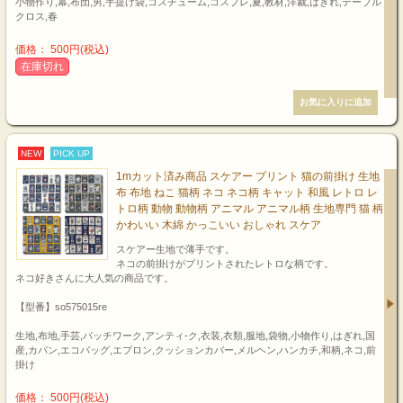
小物作り,幕,布団,男,手提げ袋,コスチューム,コスプレ,夏,教材,洋裁,はぎれ,テーブル
クロス,春
価格： 500円(税込)
在庫切れ
NEW
PICK UP
1mカット済み商品 スケアー プリント 猫の前掛け 生地
布 布地 ねこ 猫柄 ネコ ネコ柄 キャット 和風 レトロ レ
トロ柄 動物 動物柄 アニマル アニマル柄 生地専門 猫 柄
かわいい 木綿 かっこいい おしゃれ スケア
スケアー生地で薄手です。
ネコの前掛けがプリントされたレトロな柄です。
ネコ好きさんに大人気の商品です。
【型番】so575015re
生地,布地,手芸,パッチワーク,アンティ-ク,衣装,衣類,服地,袋物,小物作り,はぎれ,国
産,カバン,エコバッグ,エプロン,クッションカバー,メルヘン,ハンカチ,和柄,ネコ,前
掛け
価格： 500円(税込)