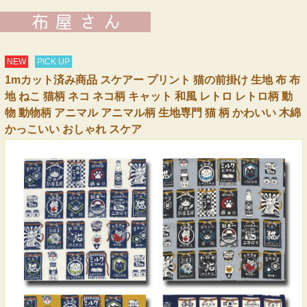
NEW
PICK UP
1mカット済み商品 スケアー プリント 猫の前掛け 生地 布 布
地 ねこ 猫柄 ネコ ネコ柄 キャット 和風 レトロ レトロ柄 動
物 動物柄 アニマル アニマル柄 生地専門 猫 柄 かわいい 木綿
かっこいい おしゃれ スケア