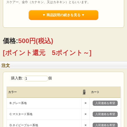
スケアー、金巾（カナキン、又はカネキン）ともいいます。
本来シャツ用素材のことを云う柄や織り方に関係ない名称です。
シーチングに比べ薄手の生地です。
▼ 商品説明の続きを見る ▼
【用途】
パッチワーク 暗幕 袋物 カバー カーテン カフェカーテン のれん
テーブルクロス ランチョンマット ポットカバー エプロン
スリッパ 帽子 風呂敷 巾着 クラフト 手芸キット 等
価格:
500円
(税込)
【ご注文前に必ずお読み下さい 】
☆価格は1m分です。
[ポイント還元 5ポイント～]
☆生地は1mにカットしてあります。1ｍのカット済み商品ですのでご注意くださ
い。
（例えば）
注文
ご希望の商品が1m分の場合→「1」 5m分の場合→「5」
とご入力の程、よろしくお願いたします。
☆こちらの商品は1ｍずつ生地をカットした状態でお送りいたします。
購入数:
個
☆画面上で見た色と実際の商品の色とは、写真撮影時の光源 またはお客様がお使
いの
パソコンモニターによって、多少異なる場合がございます。ご了承ください。
在
カラー
カート
☆商品総額、税込5000円以上お買い上げで全国送料無料です。
庫
×
B.グレー系地
入荷連絡を希望
×
C.マスタード系地
入荷連絡を希望
×
D.ネイビーブルー系地
入荷連絡を希望