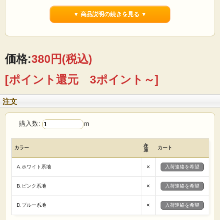
ふっくらとした、やわらかい、肌ざわりが気持ちのいい素材です。
▼ 商品説明の続きを見る ▼
「二重織」のため丈夫で、かつ二重にしても軽量です。
通気性・吸水速乾性が優れているため、夏は涼しく、
二重の内部に適度な空気を含むので、冬は暖かいです。
価格:
380円
(税込)
[ポイント還元 3ポイント～]
注文
購入数:
ｍ
在
カラー
カート
庫
×
A.ホワイト系地
入荷連絡を希望
×
B.ピンク系地
入荷連絡を希望
×
D.ブルー系地
入荷連絡を希望