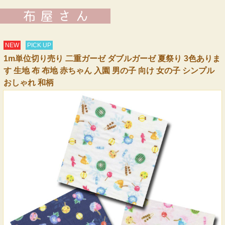
NEW
PICK UP
1m単位切り売り 二重ガーゼ ダブルガーゼ 夏祭り 3色ありま
す 生地 布 布地 赤ちゃん 入園 男の子 向け 女の子 シンプル
おしゃれ 和柄