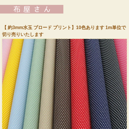
【 約3mm水玉 ブロード プリント】10色あります 1m単位で
切り売りいたします