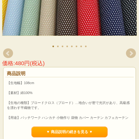
価格:480円(税込)
商品説明
【生地幅】108cm
【素材】綿100%
【生地の種類】ブロードクロス（ブロード）…地合いが密で光沢があり、高級感
を漂わす平織物です。
【用途】パッチワーク ハンカチ 小物作り 袋物 カバー カーテン カフェカーテン
ブックカバー ティッシュカバー 風呂敷 巾着 シャツ ブラウス スカート 衣装 クラ
フト 手芸キット 等
▼ 商品説明の続きを見る ▼
【ご注文前に必ずお読み下さい】 上記の価格は1Mです