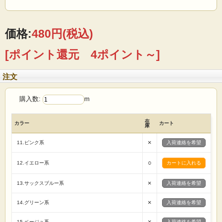
生地は1m単位で切り売りいたします
（例えば）1mの場合→「1」 5mの場合→「5」
価格:
480円
(税込)
とご入力の程 宜しくお願いたします
[ポイント還元 4ポイント～]
（１点のご注文に対して 基本的に生地はつながった状態で送らせていただきま
す）
注文
★画面上で見た色と実際の商品の色とは、写真撮影時の光源 またはお客様がお使
いのパソコンモニターによって
購入数:
m
多少異なる場合がございます。ご了承ください。
在
カラー
カート
庫
×
11.ピンク系
入荷連絡を希望
○
12.イエロー系
×
13.サックスブルー系
入荷連絡を希望
×
14.グリーン系
入荷連絡を希望
×
15.ベージュ系
入荷連絡を希望