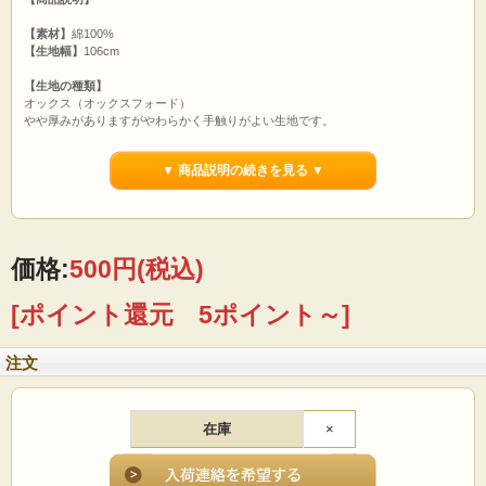
【素材】
綿100%
【生地幅】
106cm
【生地の種類】
オックス（オックスフォード）
やや厚みがありますがやわらかく手触りがよい生地です。
通気性もよく、シワがよりにくいです。
▼ 商品説明の続きを見る ▼
【用途】
カバン エコバッグ パッチワーク 暗幕 袋物
カバー カーテン カフェカーテン のれん テーブルクロス
ランチョンマット ポットカバー エプロン スリッパ
帽子 風呂敷 巾着 クラフト 手芸キット 等
価格:
500円
(税込)
【ご注文前に必ずお読み下さい 】
☆価格は1m分です。
[ポイント還元 5ポイント～]
☆1mカット済みの商品です。ご注意ください！
(例えば)ご希望の商品数が
1m分の場合→「1」 5m分の場合→「5」
注文
とご入力くださいませ。
☆こちらの商品は1ｍずつに生地をカットした状態でお送りいたします。
☆画面上で見た色と実際の商品の色とは、写真撮影時の光源 またはお客様がお使
いの
在庫
×
パソコンモニターによって、多少異なる場合がございます。ご了承ください。
☆商品総額、税込5000円以上お買い上げで全国送料無料です。