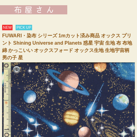
NEW
PICK UP
FUWARI・染布 シリーズ 1mカット済み商品 オックス プリ
ント Shining Universe and Planets 惑星 宇宙 生地 布 布地
綿 かっこいい オックスフォード オックス生地 生地宇宙柄
男の子 星