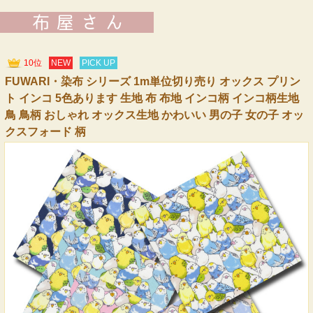
10位
NEW
PICK UP
FUWARI・染布 シリーズ 1m単位切り売り オックス プリン
ト インコ 5色あります 生地 布 布地 インコ柄 インコ柄生地
鳥 鳥柄 おしゃれ オックス生地 かわいい 男の子 女の子 オッ
クスフォード 柄