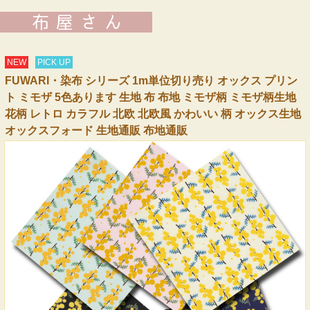
NEW
PICK UP
FUWARI・染布 シリーズ 1m単位切り売り オックス プリン
ト ミモザ 5色あります 生地 布 布地 ミモザ柄 ミモザ柄生地
花柄 レトロ カラフル 北欧 北欧風 かわいい 柄 オックス生地
オックスフォード 生地通販 布地通販