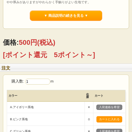
やや厚みがありますがやわらかく手触りがよい生地です。
通気性もよく、シワがよりにくいです。
▼ 商品説明の続きを見る ▼
【用途】
カバン エコバッグ パッチワーク 暗幕 袋物
カバー カーテン カフェカーテン のれん テーブルクロス
ランチョンマット ポットカバー エプロン スリッパ
帽子 風呂敷 巾着 クラフト 手芸キット 等
価格:
500円
(税込)
【ご注文前に必ずお読み下さい 】
☆価格は1mです。
[ポイント還元 5ポイント～]
☆生地は1m単位で切り売りいたします。
（例えば）
1mの場合→「1」 5mの場合→「5」
注文
とご入力の程 宜しくお願いたします。
☆1点のご注文に対して、基本的に生地はつながった状態で送らせていただきま
す。
購入数:
ｍ
☆画面上で見た色と実際の商品の色とは、写真撮影時の光源 またはお客様がお使
いの
パソコンモニターによって、多少異なる場合がございます。ご了承ください。
在
カラー
カート
☆ロット違いで、反が異なると僅かに色・風合いが違う場合がありますので縫製
庫
は
反毎に行う様お願い致します。
×
A.アイボリー系地
入荷連絡を希望
☆商品総額、税込5000円以上お買い上げで全国送料無料です。
☆反物(基本的には丸巻36m)でお買い上げの場合は卸価格販売させていただきま
○
B.ピンク系地
す。
(セール商品などは除きます)
まずはお気軽にメール・お電話でお問い合わせください。
×
C.グリーン系地
入荷連絡を希望