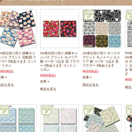
1m単位切り売り 綿麻キャ
1m単位切り売り 綿麻キャ
1m単位切り売り オックス
FU
ンバス プリント 北欧調 フ
ンバス プリント カメリア
プリント モノトーン カメ
1m
ラワー 5色あります コット
椿 ツバキ つばき 花 フラワ
リア 椿 ツバキ つばき 花
ゼ 
ン リネン
ー 2色あります コットン
フラワー 4色あります
ン 
リネン
き 
680
(税込)
¥620
(税込)
す
¥680
(税込)
庫 ×
在庫 ×
¥650
在庫 ×
商品を見る
商品を見る
商品
商品を見る