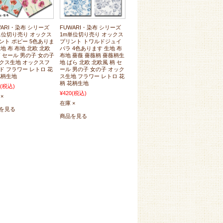
WARI・染布 シリーズ
FUWARI・染布 シリーズ
単位切り売り オックス
1m単位切り売り オックス
ント ポピー 5色ありま
プリント トワルドジュイ
生地 布 布地 北欧 北欧
バラ 4色あります 生地 布
柄 セール 男の子 女の子
布地 薔薇 薔薇柄 薔薇柄生
クス生地 オックスフ
地 ばら 北欧 北欧風 柄 セ
ド フラワー レトロ 花
ール 男の子 女の子 オック
花柄生地
ス生地 フラワー レトロ 花
柄 花柄生地
(税込)
¥420
(税込)
×
在庫 ×
を見る
商品を見る