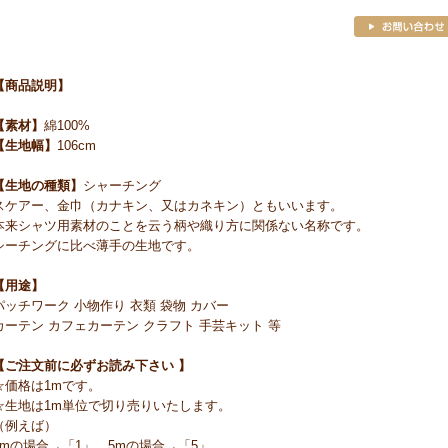
【商品説明】
【素材】
綿100%
【生地幅】
106cm
【生地の種類】
シャーチング
スケアー、金巾（カナキン、又はカネキン）ともいいます。
本来シャツ用素材のことを云う柄や織り方に関係ない名称です。
シーチングに比べ薄手の生地です。
【用途】
パッチワーク 小物作り 衣類 袋物 カバー
カーテン カフェカーテン クラフト 手芸キット 等
【ご注文前に必ずお読み下さい 】
☆価格は1mです。
☆生地は1m単位で切り売りいたします。
（例えば）
1mの場合→「1」 5mの場合→「5」