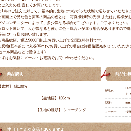
とご入力の程 宜しくお願いたします。
☆1点のご注文に対して、基本的に生地はつながった状態で送らせていただき
☆画面上で見た色と実際の商品の色とは、写真撮影時の光源 またはお客様が
パソコンモニターによって、多少異なる場合がございます。ご了承ください。
☆ロット違いで、反が異なると僅かに色・風合いが違う場合がありますので縫
反毎に行う様お願い致します。
☆商品総額、税込5000円以上お買い上げで全国送料無料です。
☆反物(基本的には丸巻36ｍ)でお買い上げの場合は卸価格販売させていただき
(セール商品などは除きます)
まずはお気軽にメール・お電話でお問い合わせください。
商品説明
商品仕
【素材】 綿100%
FU
製品名:
ト 
【生地幅】106cm
型番:
505
【生地の種類】 シャーチング
メーカー:
浅
注目！こんな商品もありますよ