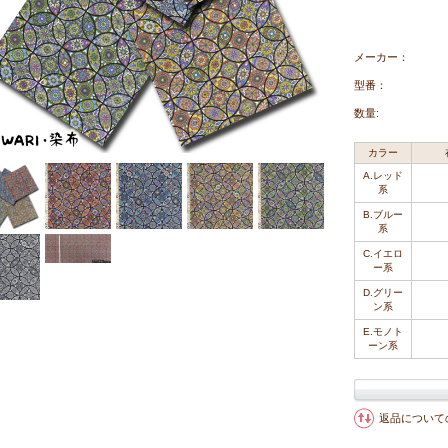
メーカー：
型番：
数量:
カラー
A.レッド
系
B.ブルー
系
C.イエロ
ー系
D.グリー
ン系
E.モノト
ーン系
返品について