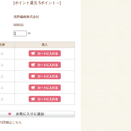
[ポイント還元 5ポイント～]
浅野繊維株式会社
505011
ｍ
在庫
購入
△
△
△
△
△
の詳細はこちら