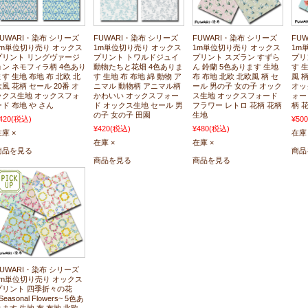
FUWARI・染布 シリーズ
FUWARI・染布 シリーズ
FUWARI・染布 シリーズ
FU
1m単位切り売り オックス
1m単位切り売り オックス
1m単位切り売り オックス
1m
プリント リングヴァージ
プリント トワルドジュイ
プリント スズラン すずら
プリ
ョン ネモフィラ柄 4色あり
動物たちと花畑 4色ありま
ん 鈴蘭 5色あります 生地
す 
ます 生地 布地 布 北欧 北
す 生地 布 布地 綿 動物 ア
布 布地 北欧 北欧風 柄 セ
風 
欧風 花柄 セール 20番 オ
ニマル 動物柄 アニマル柄
ール 男の子 女の子 オック
オッ
ックス生地 オックスフォ
かわいい オックスフォー
ス生地 オックスフォード
ォー
ード 布地 や さん
ド オックス生地 セール 男
フラワー レトロ 花柄 花柄
柄 
の子 女の子 田園
生地
420
(税込)
¥500
¥420
(税込)
¥480
(税込)
庫 ×
在庫 
在庫 ×
在庫 ×
商品を見る
商品
商品を見る
商品を見る
FUWARI・染布 シリーズ
1m単位切り売り オックス
プリント 四季折々の花
Seasonal Flowers~ 5色あ