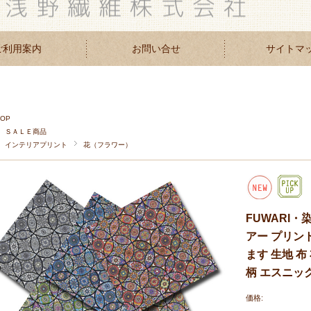
ご利用案内
お問い合せ
サイトマ
TOP
ＳＡＬＥ商品
インテリアプリント
花（フラワー）
FUWARI・
アー プリン
ます 生地 布
柄 エスニッ
価格: