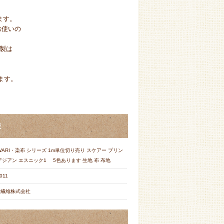
ます。
お使いの
製は
ます。
様
WARI・染布 シリーズ 1m単位切り売り スケアー プリン
アジアン エスニック1 5色あります 生地 布 布地
011
野繊維株式会社