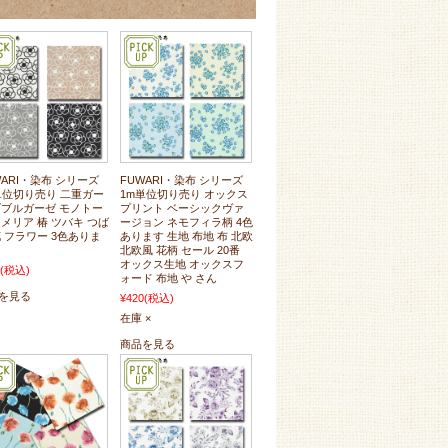
WARI・染布 シリーズ
FUWARI・染布 シリーズ
単位切り売り 二重ガー
1m単位切り売り オックス
ダブルガーゼ モノトー
プリント ベーシックヴァ
カメリア 椿 ツバキ つば
ージョン ネモフィラ柄 4色
花 フラワー 3色ありま
あります 生地 布地 布 北欧
北欧風 花柄 セール 20番
オックス生地 オックスフ
(税込)
ォード 布地 や さん
を見る
¥420
(税込)
在庫 ×
商品を見る