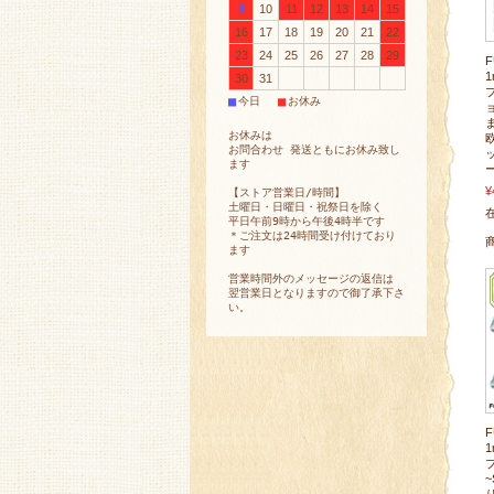
9
10
11
12
13
14
15
16
17
18
19
20
21
22
23
24
25
26
27
28
29
30
31
■
■
今日
お休み
お休みは
お問合わせ 発送ともにお休み致し
ます
¥
【ストア営業日/時間】
土曜日・日曜日・祝祭日を除く
在
平日午前9時から午後4時半です
＊ご注文は24時間受け付けており
ます
営業時間外のメッセージの返信は
翌営業日となりますので御了承下さ
い。
~