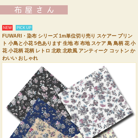
NEW
PICK UP
FUWARI・染布 シリーズ 1m単位切り売り スケアー プリン
ト 小鳥と小花 5色あります 生地 布 布地 スケア 鳥 鳥柄 花 小
花 小花柄 花柄 レトロ 北欧 北欧風 アンティーク コットン か
わいい おしゃれ