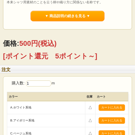
本来シャツ用素材のことを云う柄や織り方に関係ない名称です。
シーチングに比べ薄手の生地です。
▼ 商品説明の続きを見る ▼
【用途】
パッチワーク 小物作り 衣類 袋物 カバー
カーテン カフェカーテン クラフト 手芸キット 等
【ご注文前に必ずお読み下さい 】
☆価格は1mです。
価格:
500円
(税込)
☆生地は1m単位で切り売りいたします。
（例えば）
[ポイント還元 5ポイント～]
1mの場合→「1」 5mの場合→「5」
とご入力の程 宜しくお願いたします。
☆1点のご注文に対して、基本的に生地はつながった状態で送らせていただきま
注文
す。
☆画面上で見た色と実際の商品の色とは、写真撮影時の光源 またはお客様がお使
いの
購入数:
ｍ
パソコンモニターによって、多少異なる場合がございます。ご了承ください。
☆ロット違いで、反が異なると僅かに色・風合いが違う場合がありますので縫製
は
カラー
在庫
カート
反毎に行う様お願い致します。
☆商品総額、税込5000円以上お買い上げで全国送料無料です。
△
A.ホワイト系地
☆反物(基本的には丸巻36ｍ)でお買い上げの場合は卸価格販売させていただきま
す。
(セール商品などは除きます)
△
B.アイボリー系地
まずはお気軽にメール・お電話でお問い合わせください。
△
C.ベージュ系地