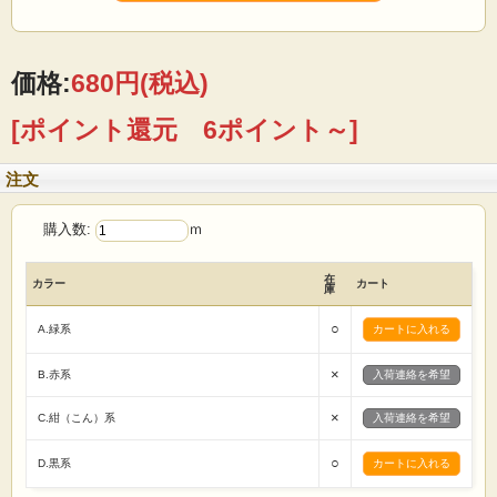
テーブルクロス ランチョンマット ポットカバー エプロン
スリッパ 帽子 風呂敷 巾着 クラフト 手芸キット 等
【ご注文前に必ずお読み下さい 】
☆価格は1mです。
価格:
680円
(税込)
☆生地は1m単位で切り売りいたします。
（例えば）
[ポイント還元 6ポイント～]
1mの場合→「1」 5mの場合→「5」
とご入力の程 宜しくお願いたします。
☆1点のご注文に対して、基本的に生地はつながった状態で送らせていただきま
注文
す。
☆画面上で見た色と実際の商品の色とは、写真撮影時の光源 またはお客様がお使
いの
購入数:
ｍ
パソコンモニターによって、多少異なる場合がございます。ご了承ください。
☆ロット違いで、反が異なると僅かに色・風合いが違う場合がありますので縫製
は
在
カラー
カート
反毎に行う様お願い致します。
庫
☆商品総額、税込5000円以上お買い上げで全国送料無料です。
☆反物(基本的には丸巻36M)でお買い上げの場合は卸価格販売させていただきま
○
A.緑系
す。
(セール商品などは除きます)
×
まずはお気軽にメール・お電話でお問い合わせください。
B.赤系
入荷連絡を希望
×
C.紺（こん）系
入荷連絡を希望
○
D.黒系