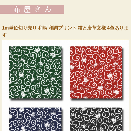
1m単位切り売り 和柄 和調プリント 猫と唐草文様 4色ありま
す