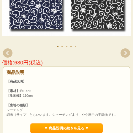
価格:680円(税込)
商品説明
【商品説明】
【素材】
綿100%
【生地幅】
110cm
【生地の種類】
シーチング
細布（サイフ）ともいいます。シャーチングより、やや厚手の平織物です。
【用途】
▼ 商品説明の続きを見る ▼
パッチワーク 暗幕 袋物 カバー カーテン カフェカーテン のれん