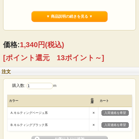
【用途】
パッチワーク 小物雑貨作り バッグ かばん 袋物 カバー
ティッシュカバー 巾着 クラフト 手芸キット 等
▼ 商品説明の続きを見る ▼
【ご注文前に必ずお読み下さい】
上記の価格は1mです
生地は1m単位で切り売りいたします
価格:
1,340円
(税込)
（例えば）1mの場合→「1」 5mの場合→「5」
[ポイント還元 13ポイント～]
とご入力の程 宜しくお願いたします
（１点のご注文に対して 基本的に生地はつながった状態で送らせていただきま
注文
す）
★画面上で見た色と実際の商品の色とは、写真撮影時の光源 または
購入数:
ｍ
お客様がお使いのパソコンモニターによって 多少異なる場合がございます。
ご了承ください。
在
カラー
カート
★キルトの裏地が継いでいる、裏地下糸替え もしくは裏地に多少の
庫
折り目等がある場合がございます。
×
A.キルティングベージュ系
入荷連絡を希望
★洗濯時に縮む場合がございますのでご注意ください。
×
B.キルティングブラック系
入荷連絡を希望
★ロット違いで、反が異なると僅かに色・風合いが違う場合がありますので
縫製は反毎に行う様お願い致します。