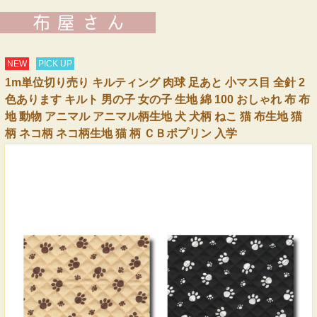
NEW
PICK UP
1m単位切り売り キルティング 肉球 足あと 小マス目 全針 2
色あります キルト 男の子 女の子 生地 綿 100 おしゃれ 布 布
地 動物 アニマル アニマル柄生地 犬 犬柄 ねこ 猫 布生地 猫
柄 ネコ柄 ネコ柄生地 猫 柄 ＣＢポプリン 入学