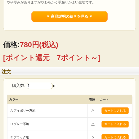
やや厚みがありますがやわらかく手触りがよい生地です。
通気性もよく、シワがよりにくいです。
▼ 商品説明の続きを見る ▼
【用途】
カバン エコバッグ パッチワーク 暗幕 袋物
カバー カーテン カフェカーテン のれん テーブルクロス
ランチョンマット ポットカバー エプロン スリッパ
帽子 風呂敷 巾着 クラフト 手芸キット 等
価格:
780円
(税込)
【ご注文前に必ずお読み下さい 】
☆価格は1mです。
[ポイント還元 7ポイント～]
☆生地は1m単位で切り売りいたします。
（例えば）
1mの場合→「1」 5mの場合→「5」
注文
とご入力の程 宜しくお願いたします。
☆1点のご注文に対して、基本的に生地はつながった状態で送らせていただきま
す。
購入数:
ｍ
☆画面上で見た色と実際の商品の色とは、写真撮影時の光源 またはお客様がお使
いの
パソコンモニターによって、多少異なる場合がございます。ご了承ください。
カラー
在庫
カート
☆ロット違いで、反が異なると僅かに色・風合いが違う場合がありますので縫製
は
△
A.アイボリー系地
反毎に行う様お願い致します。
☆商品総額、税込5000円以上お買い上げで全国送料無料です。
☆反物(基本的には丸巻36m)でお買い上げの場合は卸価格販売させていただきま
△
D.グレー系地
す。
(セール商品などは除きます)
まずはお気軽にメール・お電話でお問い合わせください。
○
E.ブラック地