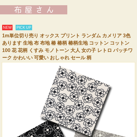
NEW
PICK UP
1m単位切り売り オックス プリント ランダム カメリア 3色
あります 生地 布 布地 椿 椿柄 椿柄生地 コットン コットン
100 花 花柄 くすみ モノトーン 大人 女の子 レトロ パッチワ
ーク かわいい 可愛い おしゃれ セール 柄