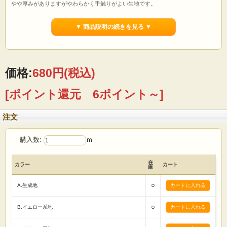
やや厚みがありますがやわらかく手触りがよい生地です。
通気性もよく、シワがよりにくいです。
▼ 商品説明の続きを見る ▼
【用途】
カバン エコバッグ パッチワーク 暗幕 袋物
カバー カーテン カフェカーテン のれん テーブルクロス
ランチョンマット ポットカバー エプロン スリッパ
帽子 風呂敷 巾着 クラフト 手芸キット 等
価格:
680円
(税込)
【ご注文前に必ずお読み下さい 】
☆価格は1mです。
[ポイント還元 6ポイント～]
☆生地は1m単位で切り売りいたします。
（例えば）
1mの場合→「1」 5mの場合→「5」
注文
とご入力の程 宜しくお願いたします。
☆1点のご注文に対して、基本的に生地はつながった状態で送らせていただきま
す。
購入数:
ｍ
☆画面上で見た色と実際の商品の色とは、写真撮影時の光源 またはお客様がお使
いの
パソコンモニターによって、多少異なる場合がございます。ご了承ください。
在
カラー
カート
☆ロット違いで、反が異なると僅かに色・風合いが違う場合がありますので縫製
庫
は
反毎に行う様お願い致します。
○
A.生成地
☆商品総額、税込5000円以上お買い上げで全国送料無料です。
☆反物(基本的には丸巻36m)でお買い上げの場合は卸価格販売させていただきま
す。
○
B.イエロー系地
(セール商品などは除きます)
まずはお気軽にメール・お電話でお問い合わせください。