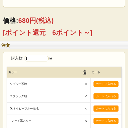
カバー カーテン カフェカーテン のれん テーブルクロス
ランチョンマット ポットカバー エプロン スリッパ
帽子 風呂敷 巾着 クラフト 手芸キット 等
価格:
680円
(税込)
[ポイント還元 6ポイント～]
注文
購入数:
ｍ
在
カラー
カート
庫
○
A.ブルー系地
○
C.ブラック地
○
G.ネイビーブルー系地
○
I.レッド系スター