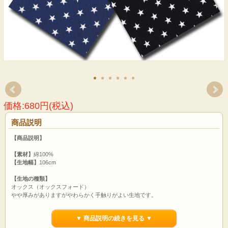
価格:680円(税込)
商品説明
【商品説明】
【素材】
綿100%
【生地幅】
106cm
【生地の種類】
オックス（オックスフォード）
やや厚みがありますがやわらかく手触りがよい生地です。
通気性もよく、シワがよりにくいです。
▼ 商品説明の続きを見る ▼
【用途】
カバン エコバッグ パッチワーク 暗幕 袋物