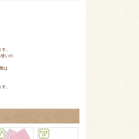
ます。
お使いの
製は
ます。