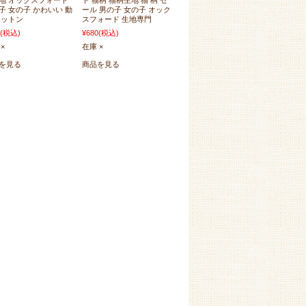
地 オックスフォード
ト 猫柄 猫柄生地 猫 柄 セ
子 女の子 かわいい 動
ール 男の子 女の子 オック
コットン
スフォード 生地専門
(税込)
¥680
(税込)
×
在庫 ×
を見る
商品を見る