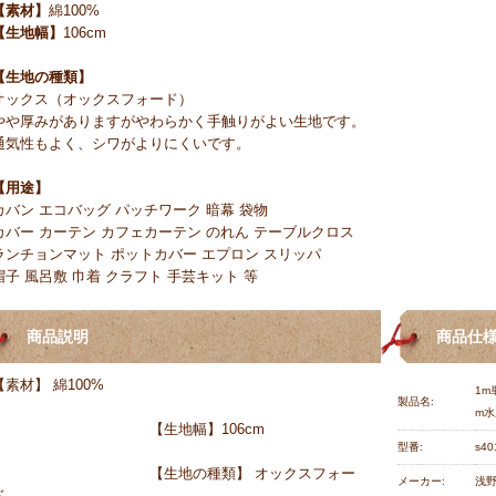
【素材】
綿100%
【生地幅】
106cm
【生地の種類】
オックス（オックスフォード）
やや厚みがありますがやわらかく手触りがよい生地です。
通気性もよく、シワがよりにくいです。
【用途】
カバン エコバッグ パッチワーク 暗幕 袋物
カバー カーテン カフェカーテン のれん テーブルクロス
ランチョンマット ポットカバー エプロン スリッパ
帽子 風呂敷 巾着 クラフト 手芸キット 等
商品説明
商品仕
【素材】 綿100%
1m
製品名:
m水
【生地幅】106cm
型番:
s40
【生地の種類】 オックスフォー
メーカー:
浅
ド