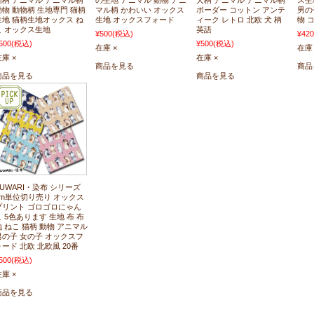
猫柄 アニマル アニマル柄
の生地 アニマル 動物 アニ
犬柄 アニマル アニマル柄
ス生
動物 動物柄 生地専門 猫柄
マル柄 かわいい オックス
ボーダー コットン アンテ
男の
生地 猫柄生地オックス ね
生地 オックスフォード
ィーク レトロ 北欧 犬 柄
物 
こ オックス生地
英語
¥500
(税込)
¥420
500
(税込)
¥500
(税込)
在庫 ×
在庫 
庫 ×
在庫 ×
商品を見る
商品
商品を見る
商品を見る
FUWARI・染布 シリーズ
1m単位切り売り オックス
プリント ゴロゴロにゃん
こ 5色あります 生地 布 布
地 ねこ 猫柄 動物 アニマル
男の子 女の子 オックスフ
ォード 北欧 北欧風 20番
500
(税込)
庫 ×
商品を見る