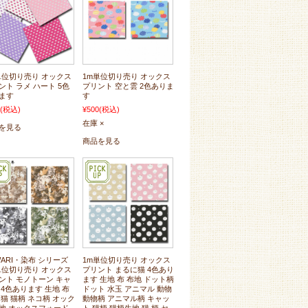
単位切り売り オックス
1m単位切り売り オックス
ント ラメ ハート 5色
プリント 空と雲 2色ありま
ます
す
(税込)
¥500
(税込)
在庫 ×
を見る
商品を見る
WARI・染布 シリーズ
1m単位切り売り オックス
単位切り売り オックス
プリント まるに猫 4色あり
ント モノトーン キャ
ます 生地 布 布地 ドット柄
 4色あります 生地 布
ドット 水玉 アニマル 動物
 猫 猫柄 ネコ柄 オック
動物柄 アニマル柄 キャッ