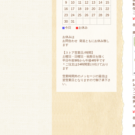
9
10
11
12
13
14
15
16
17
18
19
20
21
22
23
24
25
26
27
28
29
¥
30
31
在
■
■
今日
お休み
お休みは
お問合わせ 発送ともにお休み致し
ます
【ストア営業日/時間】
土曜日・日曜日・祝祭日を除く
平日午前9時から午後4時半です
＊ご注文は24時間受け付けており
ます
営業時間外のメッセージの返信は
翌営業日となりますので御了承下さ
い。
¥
在