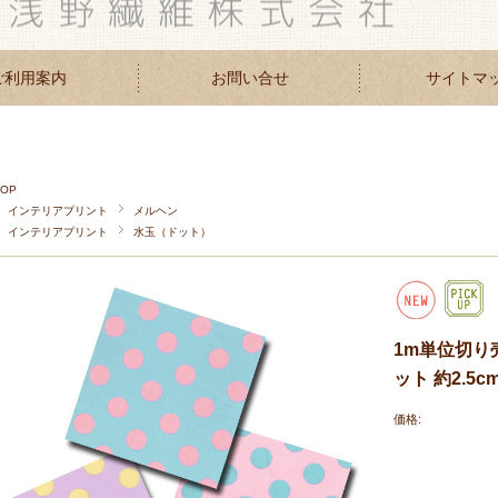
ご利用案内
お問い合せ
サイトマ
TOP
インテリアプリント
メルヘン
インテリアプリント
水玉（ドット）
1m単位切り
ット 約2.5
価格: