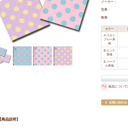
メーカー：
型番：
数量:
カラー
A.スカイ
ブルー系
地
B.ピンク
系地
E.パープ
ル系地
返品について
【商品説明】