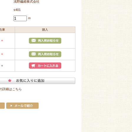
浅野繊維株式会社
s401
ｍ
在庫
購入
×
×
○
の詳細はこちら