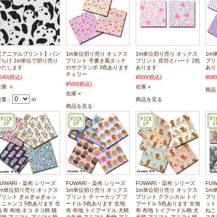
【アニマルプリント】パン
1m単位切り売り オックス
1m単位切り売り オックス
1m
ダらけ 1m単位で切り売り
プリント 手書き風タッチ
プリント 音符とハート 2色
プリ
いたします
のサクランボ 3色あります
あります
あり
チェリー
540
(税込)
¥500
(税込)
¥680
¥500
(税込)
在庫 ○
在庫 ×
商品
在庫 ×
数量：
m
商品を見る
商品を見る
FUWARI・染布 シリーズ
FUWARI・染布 シリーズ
FUWARI・染布 シリーズ
FU
1m単位切り売り オックス
1m単位切り売り オックス
1m単位切り売り オックス
1m
プリント ぎゅぎゅぎゅっ
プリント ティーカップ プ
プリント クラシカル トイ
プリ
とニャンコ 5色あります 生
ードル 5色あります 生地
プードル 5色あります 生地
ット
地 布 布地 ネコ ネコ柄 猫
布 布地 トイプードル 犬柄
布 布地 トイプードル柄 犬
ねこ