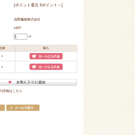
[ポイント還元 6ポイント～]
浅野繊維株式会社
s407
ｍ
在庫
購入
○
○
の詳細はこちら