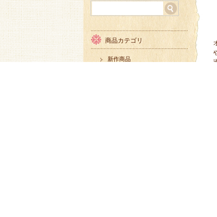
商品カテゴリ
新作商品
ＲＥＶＩＶＡＬ商品
ＳＡＬＥ商品
デジタルプリント
インテリアプリント
和柄プリント
先染め
無地商品
キルティング
ダブルガーゼ 二重ガーゼ
帆布
その他の商品