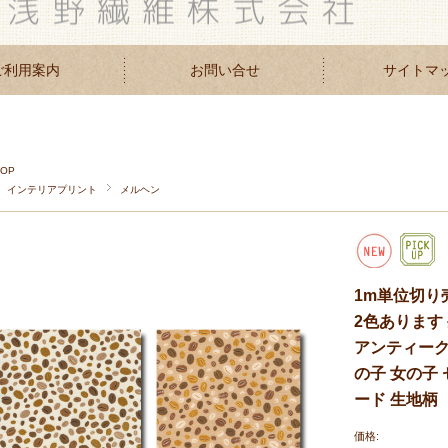
ご利用案内
お問い合せ
サイトマ
TOP
インテリアプリント
メルヘン
1m単位切り
2色あります 
アンティーク 
の子 女の子
ード 生地柄
価格: