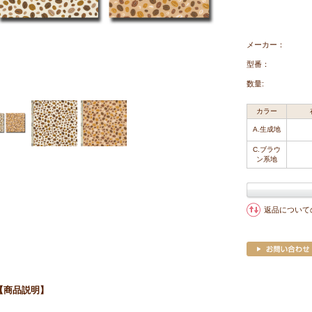
メーカー：
型番：
数量:
カラー
A.生成地
C.ブラウ
ン系地
返品について
【商品説明】