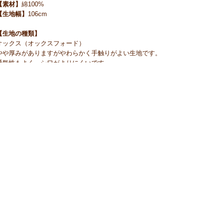
【素材】
綿100%
【生地幅】
106cm
【生地の種類】
オックス（オックスフォード）
やや厚みがありますがやわらかく手触りがよい生地です。
通気性もよく、シワがよりにくいです。
【用途】
カバン エコバッグ パッチワーク 暗幕 袋物
カバー カーテン カフェカーテン のれん テーブルクロス
ランチョンマット ポットカバー エプロン スリッパ
帽子 風呂敷 巾着 クラフト 手芸キット 等
【ご注文前に必ずお読み下さい 】
☆価格は1mです。
☆生地は1m単位で切り売りいたします。
（例えば）
1mの場合→「1」 5mの場合→「5」
とご入力の程 宜しくお願いたします。
☆1点のご注文に対して、基本的に生地はつながった状態で送らせていただき
☆画面上で見た色と実際の商品の色とは、写真撮影時の光源 またはお客様が