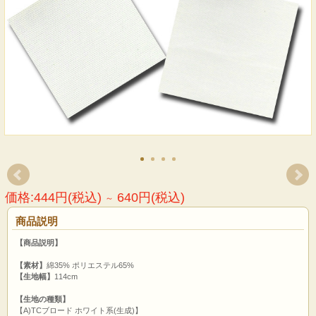
価格:444円(税込)
640円(税込)
～
商品説明
【商品説明】
【素材】
綿35% ポリエステル65%
【生地幅】
114cm
【生地の種類】
【A)TCブロード ホワイト系(生成)】