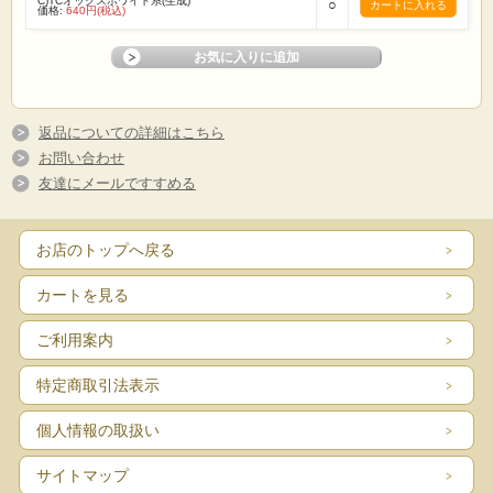
C)TCオックスホワイト系(生成)
○
☆価格は1mです。
価格:
640円(税込)
☆生地は1m単位で切り売りいたします。
（例えば）
1mの場合→「1」 5mの場合→「5」
とご入力の程 宜しくお願いたします。
☆1点のご注文に対して、基本的に生地はつながった状態で送らせていただきま
す。
返品についての詳細はこちら
☆画面上で見た色と実際の商品の色とは、写真撮影時の光源 またはお客様がお使
いの
お問い合わせ
パソコンモニターによって、多少異なる場合がございます。ご了承ください。
友達にメールですすめる
☆ロット違いで、反が異なると僅かに色・風合いが違う場合がありますので縫製
は
反毎に行う様お願い致します。
☆商品総額、税込5000円以上お買い上げで全国送料無料です。
お店のトップへ戻る
☆反物(基本的には丸巻36M)でお買い上げの場合は卸価格販売させていただきま
す。
(セール商品などは除きます)
カートを見る
まずはお気軽にメール・お電話でお問い合わせください。
ご利用案内
特定商取引法表示
個人情報の取扱い
サイトマップ