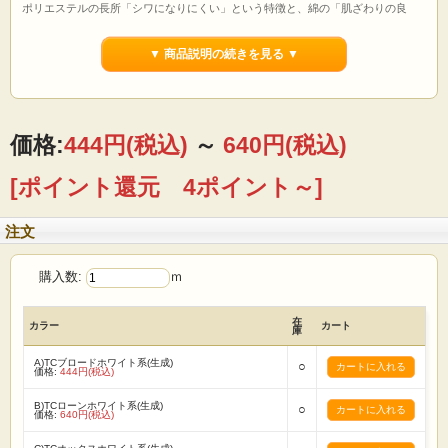
ポリエステルの長所「シワになりにくい」という特徴と、綿の「肌ざわりの良
さ」という特徴を備えている生地です。
織り目が密で丈夫な208本ブロード生地です。生成加工を施しているので綿かすは
▼ 商品説明の続きを見る ▼
ございます。
そして素材の特性上、ネップ(糸ふし)や色糸が含まれる場合がございます。ご了承
くださいませ。
【B)TCローン ホワイト系(生成)】
ポリエステルの長所「シワになりにくい」という特徴と、綿の「肌ざわりの良
価格:
444円
(税込)
～
640円
(税込)
さ」という特徴を備えている生地です。
中厚手の60sローン生地になります。生成加工を施しているので綿かすはございま
[ポイント還元 4ポイント～]
す。
そして素材の特性上、ネップ(糸ふし)や色糸が含まれる場合がございます。ご了承
くださいませ。
注文
【C)TCオックス ホワイト系(生成)】
ポリエステルの長所「シワになりにくい」という特徴と、綿の「肌ざわりの良
購入数:
ｍ
さ」という特徴を備えている生地です。やや厚みがあるオックス生地になりま
す。
生成加工を施しているので綿かすはございます。
在
カラー
カート
そして素材の特性上、ネップ(糸ふし)や色糸が含まれる場合がございます。
庫
ご了承くださいませ。
A)TCブロードホワイト系(生成)
○
価格:
444円(税込)
【用途】
エプロン レッスンバッグ 袋もの 雑貨 内布 スモック
B)TCローンホワイト系(生成)
帽子 シャツ ブラウス ワンピース パンツ スカート 寝具 等
○
価格:
640円(税込)
【ご注文前に必ずお読み下さい 】