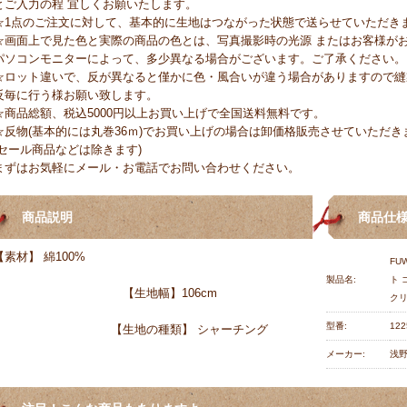
とご入力の程 宜しくお願いたします。
☆1点のご注文に対して、基本的に生地はつながった状態で送らせていただき
☆画面上で見た色と実際の商品の色とは、写真撮影時の光源 またはお客様が
パソコンモニターによって、多少異なる場合がございます。ご了承ください。
☆ロット違いで、反が異なると僅かに色・風合いが違う場合がありますので縫
反毎に行う様お願い致します。
☆商品総額、税込5000円以上お買い上げで全国送料無料です。
☆反物(基本的には丸巻36ｍ)でお買い上げの場合は卸価格販売させていただき
(セール商品などは除きます)
まずはお気軽にメール・お電話でお問い合わせください。
商品説明
商品仕
【素材】 綿100%
FU
製品名:
ト 
【生地幅】106cm
ク
型番:
122
【生地の種類】 シャーチング
メーカー:
浅