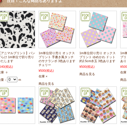
注目！こんな商品もありますよ
【アニマルプリント】パン
1m単位切り売り オックス
1m単位切り売り オックス
1m
ダらけ 1m単位で切り売り
プリント 手書き風タッチ
プリント ゆめかわ ドット
プリ
いたします
のサクランボ 3色あります
約2.5cm水玉 3色あります
あり
チェリー
540
(税込)
¥500
(税込)
¥500
¥500
(税込)
在庫 ○
在庫 
商品を見る
在庫 ×
数量：
m
商品
商品を見る