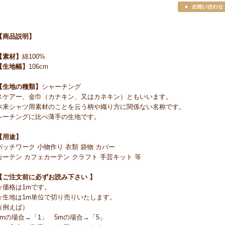
【商品説明】
【素材】
綿100%
【生地幅】
106cm
【生地の種類】
シャーチング
スケアー、金巾（カナキン、又はカネキン）ともいいます。
本来シャツ用素材のことを云う柄や織り方に関係ない名称です。
シーチングに比べ薄手の生地です。
【用途】
パッチワーク 小物作り 衣類 袋物 カバー
カーテン カフェカーテン クラフト 手芸キット 等
【ご注文前に必ずお読み下さい 】
☆価格は1mです。
☆生地は1m単位で切り売りいたします。
（例えば）
1mの場合→「1」 5mの場合→「5」