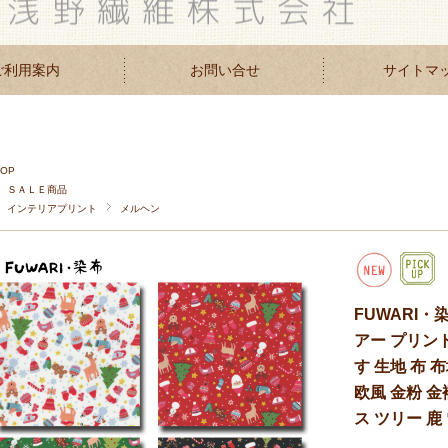
ご利用案内
お問い合せ
サイトマ
TOP
ＳＡＬＥ商品
インテリアプリント
メルヘン
FUWARI・
アー プリン
す 生地 布 
欧風 金粉 金
ス ツリー 鹿