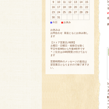
9
10
11
12
13
14
15
16
17
18
19
20
21
22
23
24
25
26
27
28
29
¥
30
31
在
■
■
今日
お休み
お休みは
お問合わせ 発送ともにお休み致し
ます
【ストア営業日/時間】
土曜日・日曜日・祝祭日を除く
平日午前9時から午後4時半です
＊ご注文は24時間受け付けており
ます
営業時間外のメッセージの返信は
翌営業日となりますので御了承下さ
い。