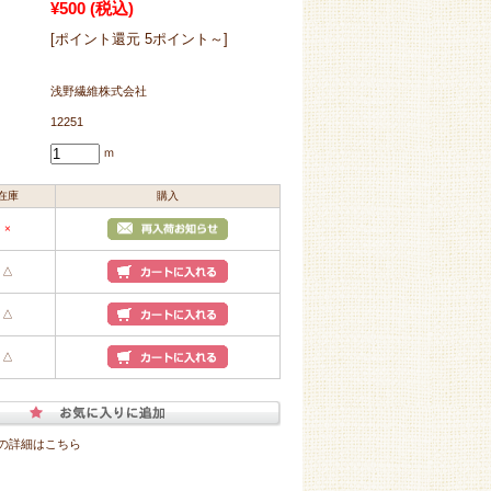
¥500
(税込)
[ポイント還元 5ポイント～]
浅野繊維株式会社
12251
ｍ
在庫
購入
×
△
△
△
の詳細はこちら