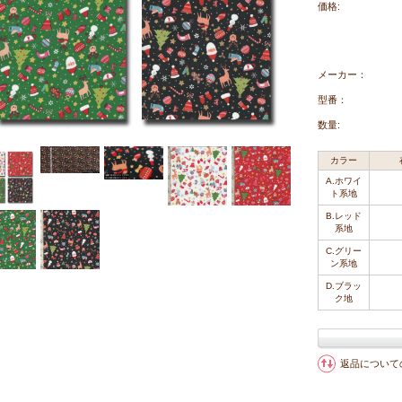
価格:
メーカー：
型番：
数量:
カラー
A.ホワイ
ト系地
B.レッド
系地
C.グリー
ン系地
D.ブラッ
ク地
返品について