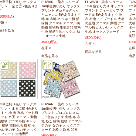
1m単位切り売り オックス
FUWARI・染布 シリーズ
FUWARI・染布 シリーズ
FU
プリント 空と雲 2色ありま
1m単位切り売り オックス
1m単位切り売り オックス
1m
す
プリント ぎゅぎゅぎゅっ
プリント ティーカップ プ
プリ
とニャンコ 5色あります 生
ードル 5色あります 生地
プー
500
(税込)
地 布 布地 ネコ ネコ柄 猫
布 布地 トイプードル 犬柄
布 
庫 ×
猫柄 アニマル アニマル柄
の生地 アニマル 動物 アニ
犬柄
動物 動物柄 生地専門 猫柄
マル柄 かわいい オックス
ボー
商品を見る
生地 猫柄生地オックス ね
生地 オックスフォード
ィー
こ オックス生地
英語
¥500
(税込)
¥500
(税込)
¥500
在庫 ×
在庫 ×
在庫 
商品を見る
商品を見る
商品
1m単位切り売り オックス
FUWARI・染布 シリーズ
プリント まるに猫 4色あり
1m単位切り売り オックス
ます 生地 布 布地 ドット柄
プリント ゴロゴロにゃん
ドット 水玉 アニマル 動物
こ 5色あります 生地 布 布
動物柄 アニマル柄 キャッ
地 ねこ 猫柄 動物 アニマル
ト 猫柄 猫柄生地 猫 柄 セ
男の子 女の子 オックスフ
ール 男の子 女の子 オック
ォード 北欧 北欧風 20番
スフォード 生地専門
¥500
(税込)