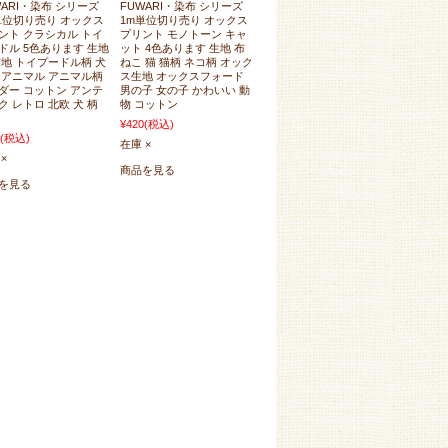
WARI・染布 シリーズ
FUWARI・染布 シリーズ
単位切り売り オックス
1m単位切り売り オックス
ント クラシカル トイ
プリント モノトーン キャ
ドル 5色あります 生地
ット 4色あります 生地 布
布地 トイプードル柄 犬
ねこ 猫 猫柄 ネコ柄 オック
 アニマル アニマル柄
ス生地 オックスフォード
ダー コットン アンテ
男の子 女の子 かわいい 動
ク レトロ 北欧 犬 柄
物 コットン
¥420
(税込)
(税込)
在庫 ×
×
商品を見る
を見る