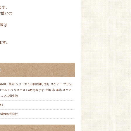
ます。
お使いの
製は
ます。
様
WARI・染布 シリーズ 1m単位切り売り スケアー プリン
ゴールド クリスマス1 4色あります 生地 布 布地 スケア
リスマス柄生地
51
野繊維株式会社