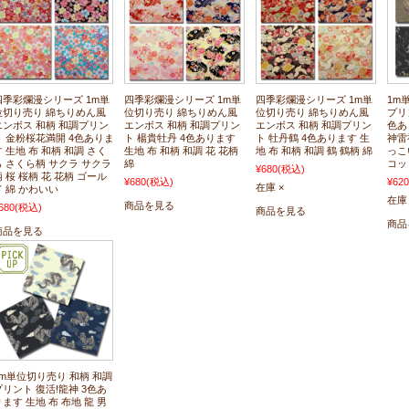
四季彩爛漫シリーズ 1m単
四季彩爛漫シリーズ 1m単
四季彩爛漫シリーズ 1m単
1m
位切り売り 綿ちりめん風
位切り売り 綿ちりめん風
位切り売り 綿ちりめん風
プリ
エンボス 和柄 和調プリン
エンボス 和柄 和調プリン
エンボス 和柄 和調プリン
色あ
ト 金粉桜花満開 4色ありま
ト 楊貴牡丹 4色あります
ト 牡丹鶴 4色あります 生
神雷
す 生地 布 和柄 和調 さく
生地 布 和柄 和調 花 花柄
地 布 和柄 和調 鶴 鶴柄 綿
っこ
ら さくら柄 サクラ サクラ
綿
コッ
¥680
(税込)
柄 桜 桜柄 花 花柄 ゴール
¥680
(税込)
¥620
在庫 ×
ド 綿 かわいい
在庫 
商品を見る
680
(税込)
商品を見る
商品
商品を見る
1m単位切り売り 和柄 和調
プリント 復活!龍神 3色あ
ります 生地 布 布地 龍 男