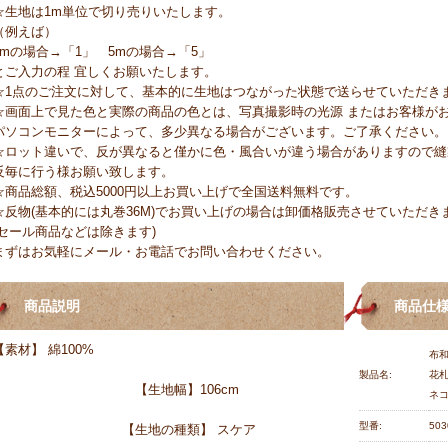
☆生地は1m単位で切り売りいたします。
（例えば）
1mの場合→「1」 5mの場合→「5」
とご入力の程 宜しくお願いたします。
☆1点のご注文に対して、基本的に生地はつながった状態で送らせていただき
☆画面上で見た色と実際の商品の色とは、写真撮影時の光源 またはお客様が
パソコンモニターによって、多少異なる場合がございます。ご了承ください。
☆ロット違いで、反が異なると僅かに色・風合いが違う場合がありますので縫
反毎に行う様お願い致します。
☆商品総額、税込5000円以上お買い上げで全国送料無料です。
☆反物(基本的には丸巻36M)でお買い上げの場合は卸価格販売させていただき
(セール商品などは除きます)
まずはお気軽にメール・お電話でお問い合わせください。
商品説明
商品仕
【素材】 綿100%
布和
製品名:
花札
【生地幅】106cm
ネコ
型番:
503
【生地の種類】 スケア