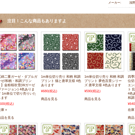
メーカー:
浅
注目！こんな商品もありますよ
【綿二重ガーゼ・ダブルガ
1m単位切り売り 和柄 和調
1m単位切り売り 和柄 和調
四季
ーゼ/和柄・和調プリン
プリント 猫と唐草文様 4色
プリント 夢色百景シリー
位切
ト】金粉桜吹雪(Wガーゼ
あります
ズ 唐草文様 4色あります
エン
ヴァージョン) 4色ありま
ト 
¥680
(税込)
¥590
(税込)
す 1m単位で切り売りいた
4色
します
和調
商品を見る
商品を見る
500
(税込)
¥640
庫 ×
在庫 
商品を見る
商品