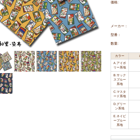
価格:
メーカー：
型番：
数量:
カラー
A.アイボ
リー系地
B.サック
スブルー
系地
C.マスタ
ード系地
D.グリー
ン系地
E.ネイビ
ーブルー
系地