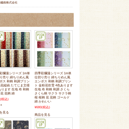
野繊維株式会社
彩爛漫シリーズ 1m単
四季彩爛漫シリーズ 1m単
り売り 綿ちりめん風
位切り売り 綿ちりめん風
ボス 和柄 和調プリン
エンボス 和柄 和調プリン
乱花縦縞 たてじま文様
ト 金粉花吹雪 4色あります
あります 生地 布 和柄
生地 布 和柄 和調 さくら
 花 花柄 綿
さくら柄 サクラ サクラ柄
桜 桜柄 花 花柄 ゴールド
(税込)
綿 かわいい
×
¥680
(税込)
を見る
商品を見る