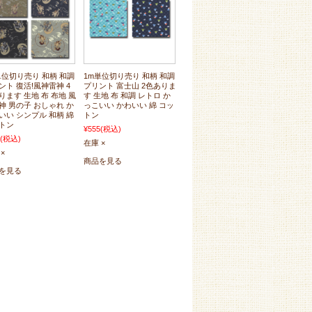
単位切り売り 和柄 和調
1m単位切り売り 和柄 和調
ント 復活!風神雷神 4
プリント 富士山 2色ありま
ります 生地 布 布地 風
す 生地 布 和調 レトロ か
神 男の子 おしゃれ か
っこいい かわいい 綿 コッ
いい シンプル 和柄 綿
トン
トン
¥555
(税込)
(税込)
在庫 ×
×
商品を見る
を見る