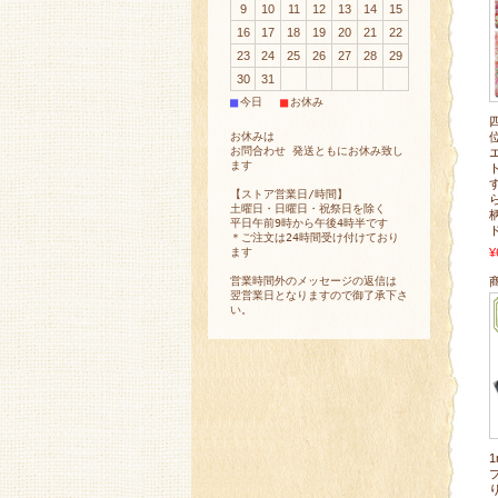
9
10
11
12
13
14
15
16
17
18
19
20
21
22
23
24
25
26
27
28
29
30
31
■
■
今日
お休み
お休みは
お問合わせ 発送ともにお休み致し
ます
【ストア営業日/時間】
土曜日・日曜日・祝祭日を除く
平日午前9時から午後4時半です
＊ご注文は24時間受け付けており
¥
ます
営業時間外のメッセージの返信は
翌営業日となりますので御了承下さ
い。