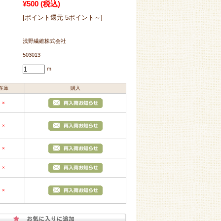
¥500
(税込)
[ポイント還元 5ポイント～]
浅野繊維株式会社
503013
ｍ
在庫
購入
×
×
×
×
×