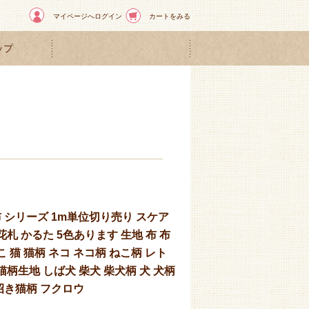
マイページへログイン
カートをみる
ップ
 シリーズ 1m単位切り売り スケア
花札 かるた 5色あります 生地 布 布
こ 猫 猫柄 ネコ ネコ柄 ねこ柄 レト
猫柄生地 しば犬 柴犬 柴犬柄 犬 犬柄
招き猫柄 フクロウ