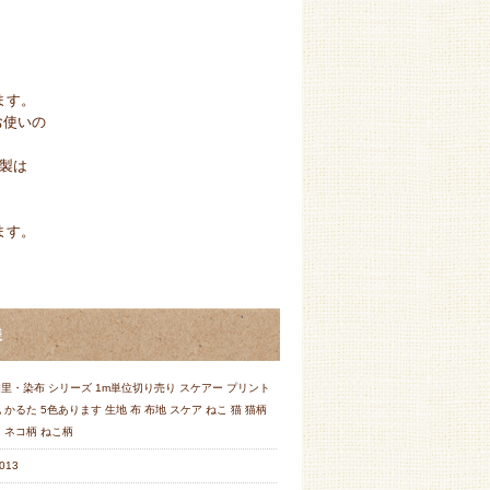
ます。
お使いの
製は
ます。
様
里・染布 シリーズ 1m単位切り売り スケアー プリント
 かるた 5色あります 生地 布 布地 スケア ねこ 猫 猫柄
 ネコ柄 ねこ柄
013