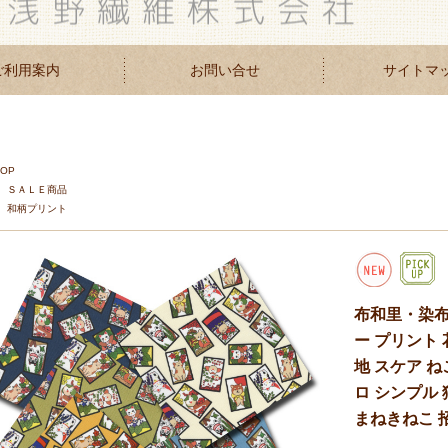
ご利用案内
お問い合せ
サイトマ
TOP
ＳＡＬＥ商品
和柄プリント
布和里・染布
ー プリント 
地 スケア ね
ロ シンプル 
まねきねこ 