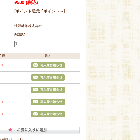
¥500
(税込)
[ポイント還元 5ポイント～]
浅野繊維株式会社
503032
ｍ
在庫
購入
×
×
×
×
×
の詳細はこちら