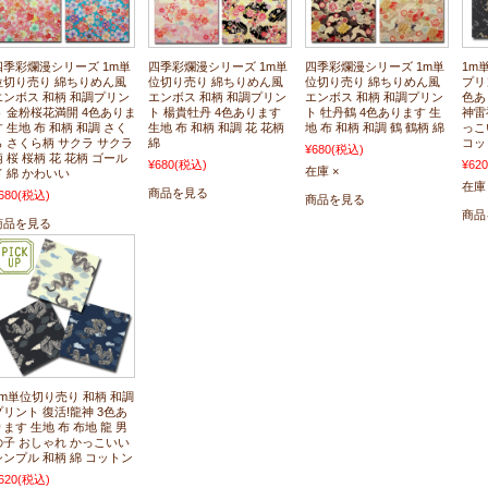
四季彩爛漫シリーズ 1m単
四季彩爛漫シリーズ 1m単
四季彩爛漫シリーズ 1m単
1m
位切り売り 綿ちりめん風
位切り売り 綿ちりめん風
位切り売り 綿ちりめん風
プリ
エンボス 和柄 和調プリン
エンボス 和柄 和調プリン
エンボス 和柄 和調プリン
色あ
ト 金粉桜花満開 4色ありま
ト 楊貴牡丹 4色あります
ト 牡丹鶴 4色あります 生
神雷
す 生地 布 和柄 和調 さく
生地 布 和柄 和調 花 花柄
地 布 和柄 和調 鶴 鶴柄 綿
っこ
ら さくら柄 サクラ サクラ
綿
コッ
¥680
(税込)
柄 桜 桜柄 花 花柄 ゴール
¥680
(税込)
¥620
在庫 ×
ド 綿 かわいい
在庫 
商品を見る
680
(税込)
商品を見る
商品
商品を見る
1m単位切り売り 和柄 和調
プリント 復活!龍神 3色あ
ります 生地 布 布地 龍 男
の子 おしゃれ かっこいい
シンプル 和柄 綿 コットン
620
(税込)