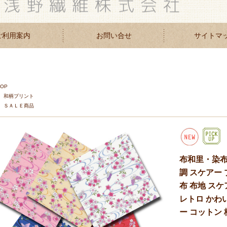
ご利用案内
お問い合せ
サイトマ
TOP
和柄プリント
ＳＡＬＥ商品
布和里・染布
調 スケアー 
布 布地 スケ
レトロ かわい
ー コットン 