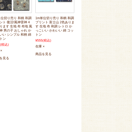
単位切り売り 和柄 和調
1m単位切り売り 和柄 和調
ント 復活!風神雷神 4
プリント 富士山 2色ありま
ります 生地 布 布地 風
す 生地 布 和調 レトロ か
神 男の子 おしゃれ か
っこいい かわいい 綿 コッ
いい シンプル 和柄 綿
トン
トン
¥555
(税込)
(税込)
在庫 ×
×
商品を見る
を見る