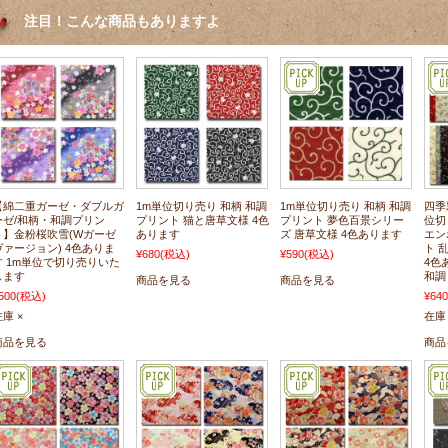
注目！こんな商品もありますよ
【綿二重ガーゼ・ダブルガ
1m単位切り売り 和柄 和調
1m単位切り売り 和柄 和調
四季
ーゼ/和柄・和調プリン
プリント 猫と唐草文様 4色
プリント 夢色百景シリー
位切
ト】金粉桜吹雪(Wガーゼ
あります
ズ 唐草文様 4色あります
エン
ヴァージョン) 4色ありま
ト 
¥680
(税込)
¥590
(税込)
す 1m単位で切り売りいた
4色
します
和調
商品を見る
商品を見る
500
(税込)
¥640
庫 ×
在庫 
商品を見る
商品