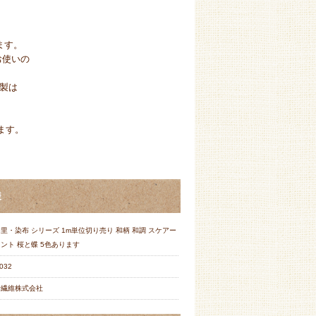
ます。
お使いの
製は
ます。
様
里・染布 シリーズ 1m単位切り売り 和柄 和調 スケアー
ント 桜と蝶 5色あります
032
野繊維株式会社