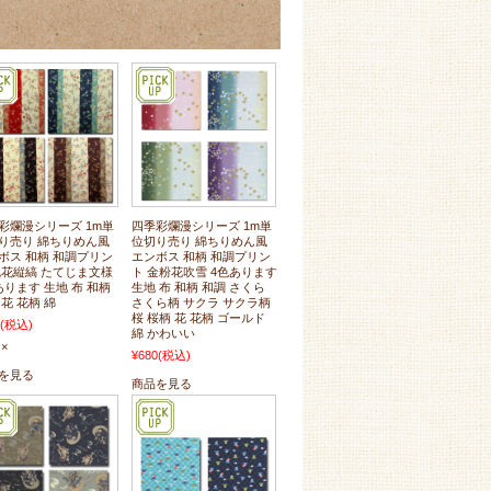
彩爛漫シリーズ 1m単
四季彩爛漫シリーズ 1m単
り売り 綿ちりめん風
位切り売り 綿ちりめん風
ボス 和柄 和調プリン
エンボス 和柄 和調プリン
乱花縦縞 たてじま文様
ト 金粉花吹雪 4色あります
あります 生地 布 和柄
生地 布 和柄 和調 さくら
 花 花柄 綿
さくら柄 サクラ サクラ柄
桜 桜柄 花 花柄 ゴールド
(税込)
綿 かわいい
×
¥680
(税込)
を見る
商品を見る