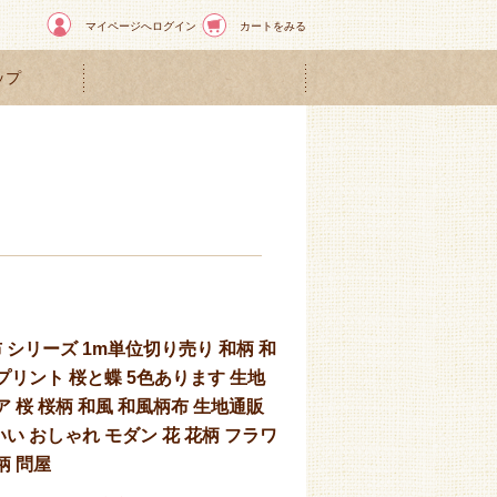
マイページへログイン
カートをみる
ップ
 シリーズ 1m単位切り売り 和柄 和
プリント 桜と蝶 5色あります 生地
ア 桜 桜柄 和風 和風柄布 生地通販
い おしゃれ モダン 花 花柄 フラワ
柄 問屋