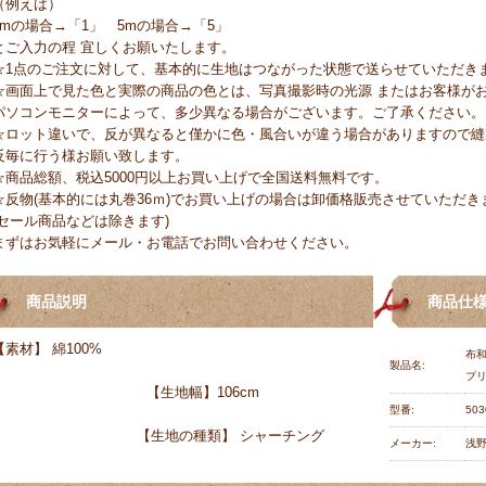
（例えば）
1mの場合→「1」 5mの場合→「5」
とご入力の程 宜しくお願いたします。
☆1点のご注文に対して、基本的に生地はつながった状態で送らせていただき
☆画面上で見た色と実際の商品の色とは、写真撮影時の光源 またはお客様が
パソコンモニターによって、多少異なる場合がございます。ご了承ください。
☆ロット違いで、反が異なると僅かに色・風合いが違う場合がありますので縫
反毎に行う様お願い致します。
☆商品総額、税込5000円以上お買い上げで全国送料無料です。
☆反物(基本的には丸巻36ｍ)でお買い上げの場合は卸価格販売させていただき
(セール商品などは除きます)
まずはお気軽にメール・お電話でお問い合わせください。
商品説明
商品仕
【素材】 綿100%
布和
製品名:
プリ
【生地幅】106cm
型番:
503
【生地の種類】 シャーチング
メーカー:
浅