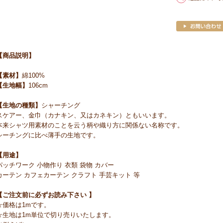
【商品説明】
【素材】
綿100%
【生地幅】
106cm
【生地の種類】
シャーチング
スケアー、金巾（カナキン、又はカネキン）ともいいます。
本来シャツ用素材のことを云う柄や織り方に関係ない名称です。
シーチングに比べ薄手の生地です。
【用途】
パッチワーク 小物作り 衣類 袋物 カバー
カーテン カフェカーテン クラフト 手芸キット 等
【ご注文前に必ずお読み下さい 】
☆価格は1mです。
☆生地は1m単位で切り売りいたします。