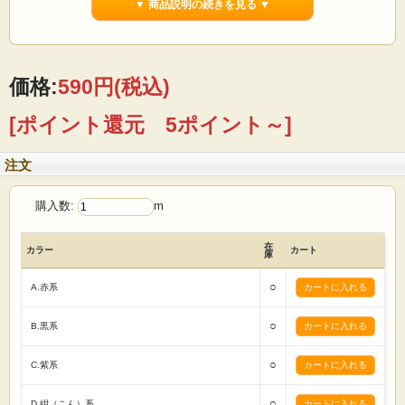
▼ 商品説明の続きを見る ▼
【ご注文前に必ずお読み下さい 】
☆価格は1mです。
☆生地は1m単位で切り売りいたします。
（例えば）
1mの場合→「1」 5mの場合→「5」
とご入力の程 宜しくお願いたします。
価格:
590円
(税込)
☆1点のご注文に対して、基本的に生地はつながった状態で送らせていただきま
す。
[ポイント還元 5ポイント～]
☆画面上で見た色と実際の商品の色とは、写真撮影時の光源 またはお客様がお使
いの
パソコンモニターによって、多少異なる場合がございます。ご了承ください。
注文
☆ロット違いで、反が異なると僅かに色・風合いが違う場合がありますので縫製
は
反毎に行う様お願い致します。
購入数:
m
☆商品総額、税込5000円以上お買い上げで全国送料無料です。
☆反物(基本的には丸巻36ｍ)でお買い上げの場合は卸価格販売させていただきま
す。
在
カラー
カート
(セール商品などは除きます)
庫
まずはお気軽にメール・お電話でお問い合わせください。
○
A.赤系
○
B.黒系
○
C.紫系
○
D.紺（こん）系