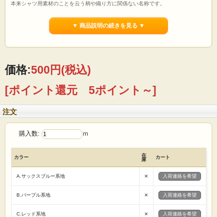
本来シャツ用素材のことを云う柄や織り方に関係ない名称です。
シーチングに比べ薄手の生地です。
▼ 商品説明の続きを見る ▼
【用途】
パッチワーク 小物作り 衣類 袋物 カバー
カーテン カフェカーテン クラフト 手芸キット 等
【ご注文前に必ずお読み下さい 】
☆価格は1mです。
価格:
500円
(税込)
☆生地は1m単位で切り売りいたします。
（例えば）
[ポイント還元 5ポイント～]
1mの場合→「1」 5mの場合→「5」
とご入力の程 宜しくお願いたします。
☆1点のご注文に対して、基本的に生地はつながった状態で送らせていただきま
注文
す。
☆画面上で見た色と実際の商品の色とは、写真撮影時の光源 またはお客様がお使
いの
購入数:
ｍ
パソコンモニターによって、多少異なる場合がございます。ご了承ください。
☆ロット違いで、反が異なると僅かに色・風合いが違う場合がありますので縫製
は
在
カラー
カート
反毎に行う様お願い致します。
庫
☆商品総額、税込5000円以上お買い上げで全国送料無料です。
☆反物(基本的には丸巻36ｍ)でお買い上げの場合は卸価格販売させていただきま
×
A.サックスブルー系地
入荷連絡を希望
す。
(セール商品などは除きます)
×
B.パープル系地
入荷連絡を希望
まずはお気軽にメール・お電話でお問い合わせください。
×
C.レッド系地
入荷連絡を希望