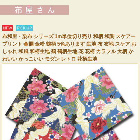
NEW
PICK UP
布和里・染布 シリーズ 1m単位切り売り 和柄 和調 スケアー
プリント 金襴 金粉 鶴柄 5色あります 生地 布 布地 スケア お
しゃれ 和風 和柄生地 鶴 鶴柄生地 花 花柄 カラフル 大柄 か
わいい かっこいい モダン レトロ 花柄生地