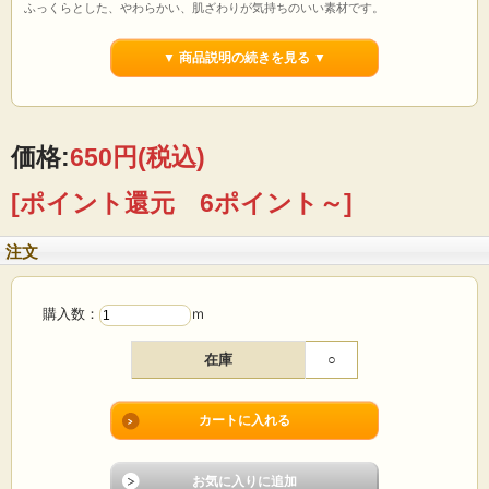
ふっくらとした、やわらかい、肌ざわりが気持ちのいい素材です。
「二重織」のため丈夫で、かつ二重にしても軽量です。
通気性・吸水速乾性が優れているため、夏は涼しく、
▼ 商品説明の続きを見る ▼
二重の内部に適度な空気を含むので、冬は暖かいです。
【ご注文前に必ずお読み下さい 】
☆価格は1mです。
☆生地は1m単位で切り売りいたします。
（例えば）
価格:
650円
(税込)
1mの場合→「1」 5mの場合→「5」
とご入力の程 宜しくお願いたします。
[ポイント還元 6ポイント～]
☆1点のご注文に対して、基本的に生地はつながった状態で送らせていただきま
す。
☆画面上で見た色と実際の商品の色とは、写真撮影時の光源 またはお客様がお使
注文
いの
パソコンモニターによって、多少異なる場合がございます。ご了承ください。
☆ロット違いで、反が異なると僅かに色・風合いが違う場合がありますので縫製
は
購入数：
ｍ
反毎に行う様お願い致します。
☆商品総額、税込5000円以上お買い上げで全国送料無料です。
☆反物(基本的には丸巻36ｍ)でお買い上げの場合は卸価格販売させていただきま
在庫
○
す。
(セール商品などは除きます)
まずはお気軽にメール・お電話でお問い合わせください。